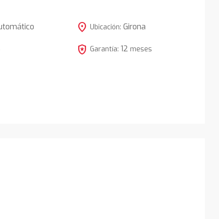
location_on
utomático
Girona
Ubicación:
local_police
12
5
Garantía:
meses