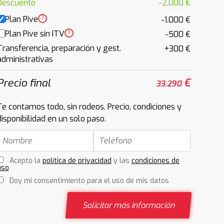
Descuento
-2.000 €
Plan Pive
?
-1.000 €
Plan Pive sin ITV
?
-500 €
Transferencia, preparación y gest.
+300 €
administrativas
Precio final
€
33.290
Te contamos todo, sin rodeos. Precio, condiciones y
disponibilidad en un solo paso.
Acepto la
política de privacidad
y las
condiciones de
uso
Doy mi consentimiento para el uso de mis datos
Solicitar más información