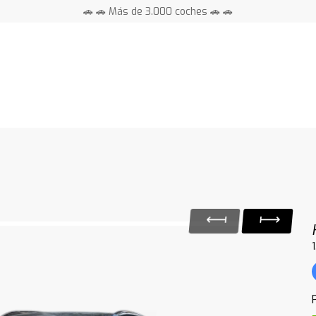
🚗 🚗 Más de 3.000 coches 🚗 🚗
📍 Centros en toda España ⭐