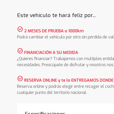
Este vehículo te hará feliz por...
check_circle
2 MESES DE PRUEBA o 1000km
Podrá cambiar el vehículo por otro sin pérdida de val
check_circle
FINANCIACIÓN A SU MEDIDA
¿Quieres financiar? Trabajamos con multiples entida
necesidades. Preocúpate de disfrutar y nosotros n
check_circle
RESERVA ONLINE y te lo ENTREGAMOS DONDE
Reserva online y podrás elegir entre recoger el coc
cualquier punto del territorio nacional.
Especificaciones