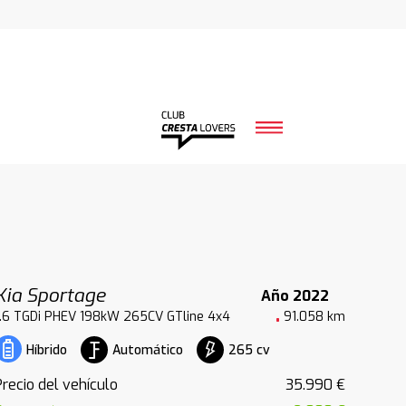
Kia Sportage
Año 2022
1.6 TGDi PHEV 198kW 265CV GTline 4x4
91.058 km
Automático
265 cv
Híbrido
Precio del vehículo
35.990 €