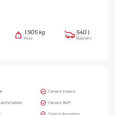
1.905 kg
540 l.
weight
Peso
Maletero
check_circle
ar
Cámara trasera
check_circle
calefactables
Cámara 360º
check_circle
z
Control de crucero