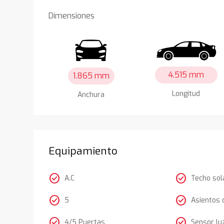
Dimensiones
4.515 mm
1.865 mm
Longitud
Anchura
Equipamiento
check_circle
check_circle
A.C
Techo sol
check_circle
check_circle
5
Asientos 
check_circle
check_circle
4/5 Puertas
Sensor lu