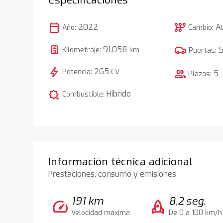
calendar_today
auto_transmission
2022
A
Año:
Cambio:
91.058
Kilometraje:
km
Puertas:
bolt
265
Potencia:
CV
group
5
Plazas:
comic_bubble
Híbrido
Combustible:
Información técnica adicional
Prestaciones, consumo y emisiones
191 km
8,2 seg.
speed
rocket
Velocidad máxima
De 0 a 100 km/h