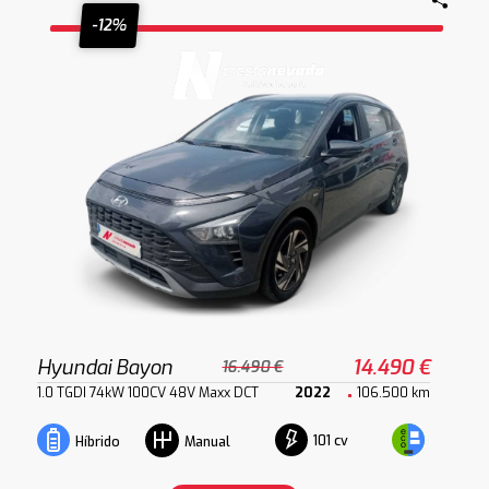
-12%
Hyundai Bayon
14.490 €
16.490 €
1.0 TGDI 74kW 100CV 48V Maxx DCT
2022
106.500 km
101 cv
Híbrido
Manual