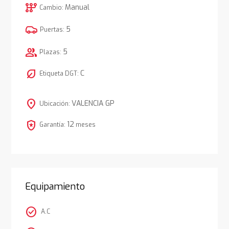
auto_transmission
Manual
Cambio:
5
Puertas:
group
5
Plazas:
nest_eco_leaf
C
Etiqueta DGT:
location_on
VALENCIA GP
Ubicación:
local_police
12
Garantía:
meses
Equipamiento
check_circle
A.C