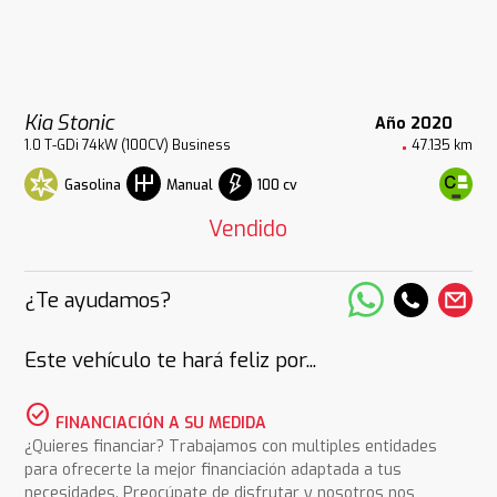
Kia Stonic
Año 2020
1.0 T-GDi 74kW (100CV) Business
47.135 km
Gasolina
100 cv
Manual
Vendido
¿Te ayudamos?
Este vehículo te hará feliz por...
check_circle
FINANCIACIÓN A SU MEDIDA
¿Quieres financiar? Trabajamos con multiples entidades
para ofrecerte la mejor financiación adaptada a tus
necesidades. Preocúpate de disfrutar y nosotros nos