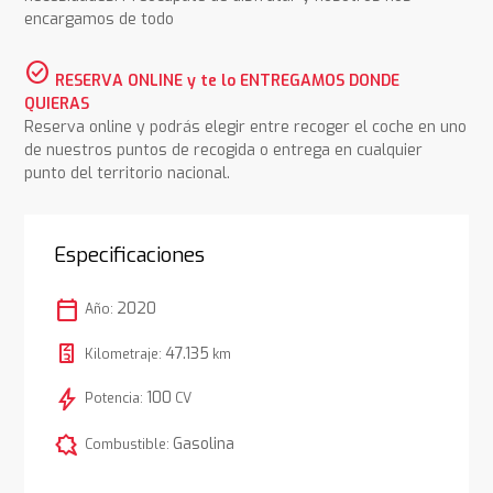
encargamos de todo
check_circle
RESERVA ONLINE y te lo ENTREGAMOS DONDE
QUIERAS
Reserva online y podrás elegir entre recoger el coche en uno
de nuestros puntos de recogida o entrega en cualquier
punto del territorio nacional.
Especificaciones
calendar_today
2020
Año:
47.135
Kilometraje:
km
bolt
100
Potencia:
CV
comic_bubble
Gasolina
Combustible: