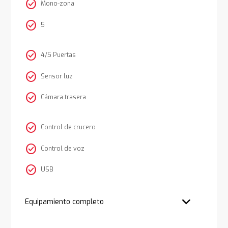
check_circle
Mono-zona
check_circle
5
check_circle
4/5 Puertas
check_circle
Sensor luz
check_circle
Cámara trasera
check_circle
Control de crucero
check_circle
Control de voz
check_circle
USB
Equipamiento completo