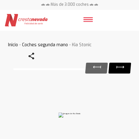
🚗 🚗 Más de 3.000 coches 🚗 🚗
📍 Centros en toda España ⭐
Inicio
-
Coches segunda mano
- Kia Stonic
Share