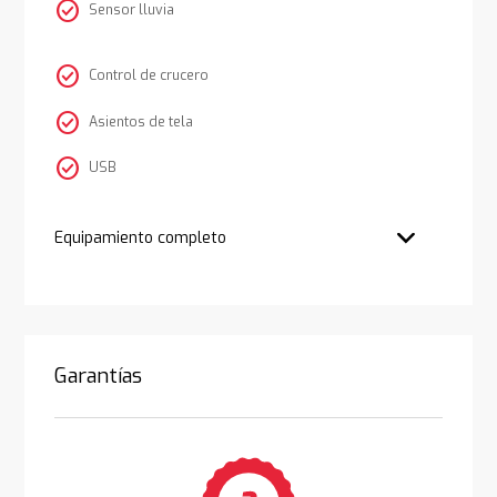
check_circle
Sensor lluvia
check_circle
Control de crucero
check_circle
Asientos de tela
check_circle
USB
Equipamiento completo
Garantías