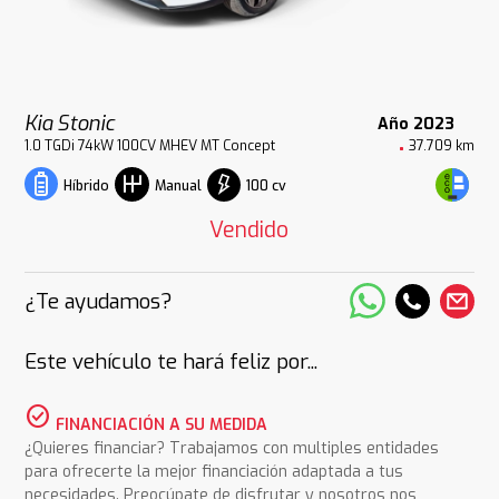
Kia Stonic
Año 2023
1.0 TGDi 74kW 100CV MHEV MT Concept
37.709 km
100 cv
Híbrido
Manual
Vendido
¿Te ayudamos?
Este vehículo te hará feliz por...
check_circle
FINANCIACIÓN A SU MEDIDA
¿Quieres financiar? Trabajamos con multiples entidades
para ofrecerte la mejor financiación adaptada a tus
necesidades. Preocúpate de disfrutar y nosotros nos