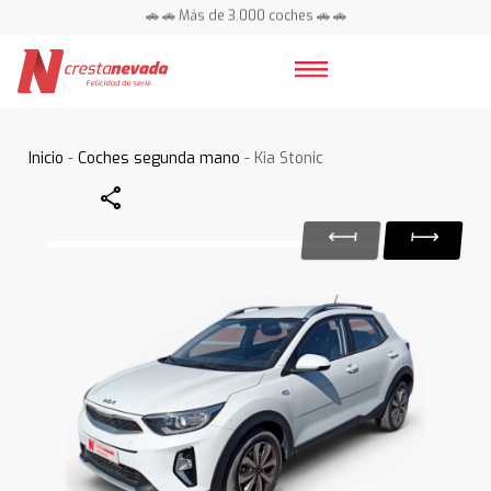
🚗 🚗 Más de 3.000 coches 🚗 🚗
📍 Centros en toda España ⭐
Inicio
-
Coches segunda mano
- Kia Stonic
Share