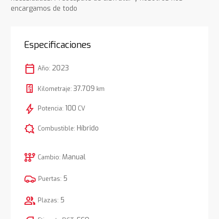
encargamos de todo
Especificaciones
calendar_today
2023
Año:
37.709
Kilometraje:
km
bolt
100
Potencia:
CV
comic_bubble
Híbrido
Combustible:
auto_transmission
Manual
Cambio:
5
Puertas:
group
5
Plazas: