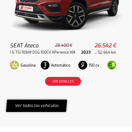
SEAT Ateca
26.542 €
28.400 €
1.5 TSI 110kW DSG 150CV XPerience XM
2023
52.464 km
Gasolina
Automático
150 cv
VER DETALLES
Ver todos los vehículos