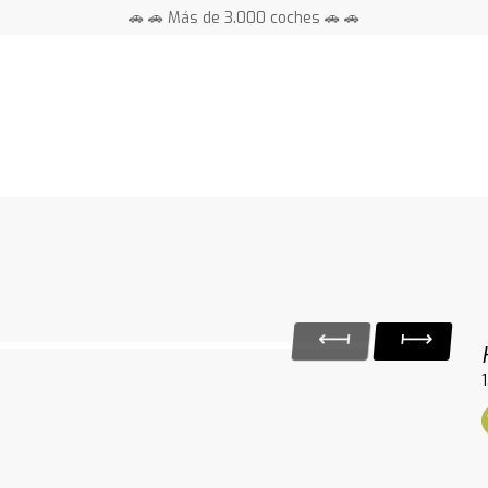
🚗 🚗 Más de 3.000 coches 🚗 🚗
📍 Centros en toda España ⭐