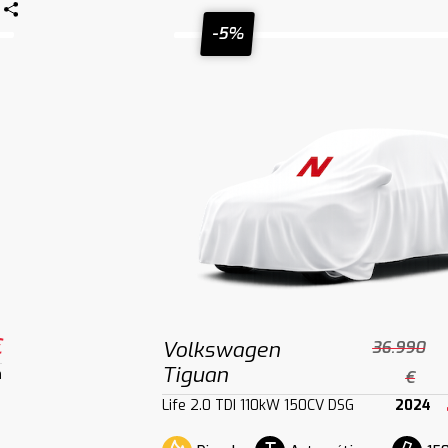
-5%
€
Volkswagen
36.990
Tiguan
m
€
Life 2.0 TDI 110kW 150CV DSG
2024