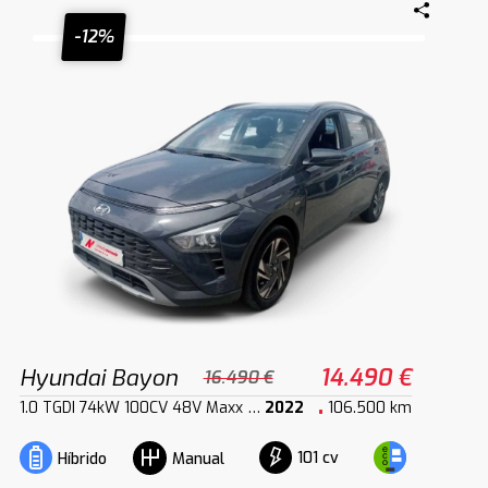
-12%
Hyundai Bayon
14.490 €
16.490 €
1.0 TGDI 74kW 100CV 48V Maxx DCT
2022
106.500 km
101 cv
Híbrido
Manual