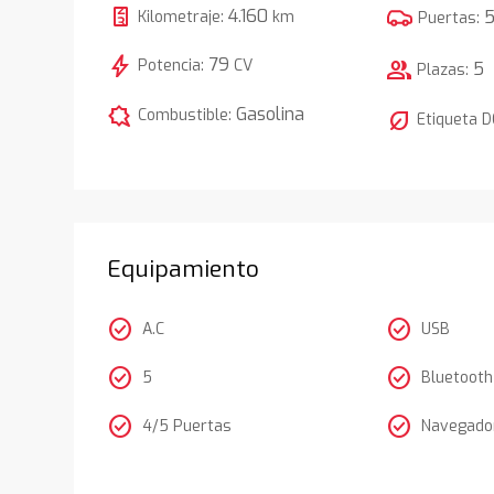
4.160
Kilometraje:
km
Puertas:
bolt
79
Potencia:
CV
group
5
Plazas:
comic_bubble
Gasolina
Combustible:
nest_eco_leaf
Etiqueta 
Equipamiento
check_circle
check_circle
A.C
USB
check_circle
check_circle
5
Bluetooth
check_circle
check_circle
4/5 Puertas
Navegador