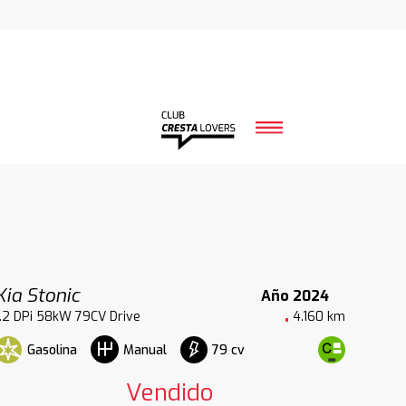
Kia Stonic
Año 2024
1.2 DPi 58kW 79CV Drive
4.160 km
Gasolina
79 cv
Manual
Vendido