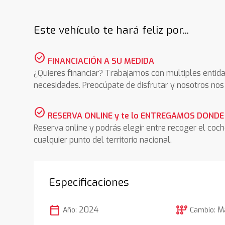
Este vehículo te hará feliz por...
check_circle
FINANCIACIÓN A SU MEDIDA
¿Quieres financiar? Trabajamos con multiples entida
necesidades. Preocúpate de disfrutar y nosotros n
check_circle
RESERVA ONLINE y te lo ENTREGAMOS DONDE
Reserva online y podrás elegir entre recoger el coc
cualquier punto del territorio nacional.
Especificaciones
calendar_today
auto_transmission
2024
M
Año:
Cambio: