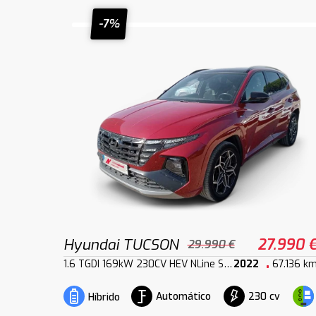
-7%
Hyundai TUCSON
27.990 
29.990 €
1.6 TGDI 169kW 230CV HEV NLine Sky AT
2022
67.136 k
Automático
230 cv
Híbrido