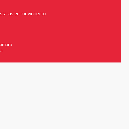
estarás en movimiento
 compra
da