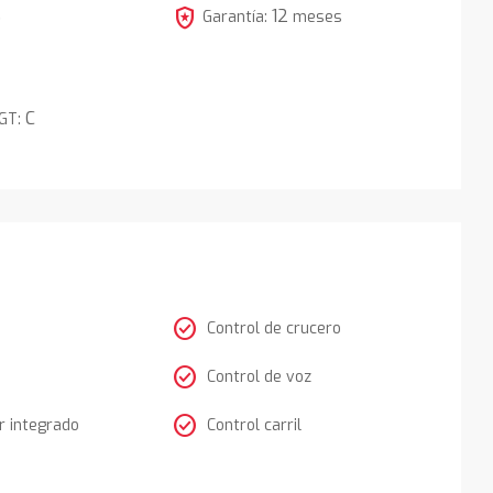
local_police
12
5
Garantía:
meses
C
DGT:
check_circle
Control de crucero
check_circle
Control de voz
check_circle
 integrado
Control carril