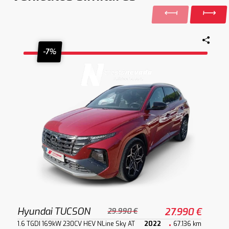
-7%
Hyundai TUCSON
27.990 €
29.990 €
1.6 TGDI 169kW 230CV HEV NLine Sky AT
2022
67.136 km