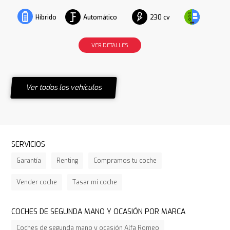
Automático
230 cv
Híbrido
VER DETALLES
Ver todos los vehículos
SERVICIOS
Garantía
Renting
Compramos tu coche
Vender coche
Tasar mi coche
COCHES DE SEGUNDA MANO Y OCASIÓN POR MARCA
Coches de segunda mano y ocasión Alfa Romeo