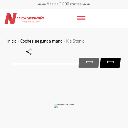
🚗 🚗 Más de 3.000 coches 🚗 🚗
📍 Centros en toda España ⭐
Inicio
-
Coches segunda mano
- Kia Stonic
Share