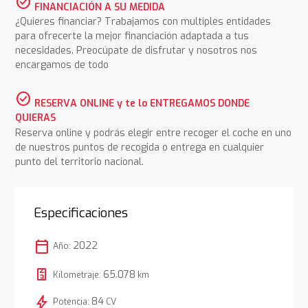
check_circle
FINANCIACIÓN A SU MEDIDA
¿Quieres financiar? Trabajamos con multiples entidades
para ofrecerte la mejor financiación adaptada a tus
necesidades. Preocúpate de disfrutar y nosotros nos
encargamos de todo
check_circle
RESERVA ONLINE y te lo ENTREGAMOS DONDE
QUIERAS
Reserva online y podrás elegir entre recoger el coche en uno
de nuestros puntos de recogida o entrega en cualquier
punto del territorio nacional.
Especificaciones
calendar_today
2022
Año:
65.078
Kilometraje:
km
bolt
84
Potencia:
CV