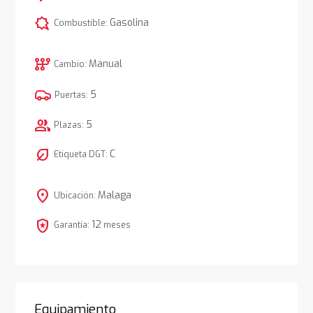
comic_bubble
Gasolina
Combustible:
auto_transmission
Manual
Cambio:
5
Puertas:
group
5
Plazas:
nest_eco_leaf
C
Etiqueta DGT:
location_on
Malaga
Ubicación:
local_police
12
Garantía:
meses
Equipamiento