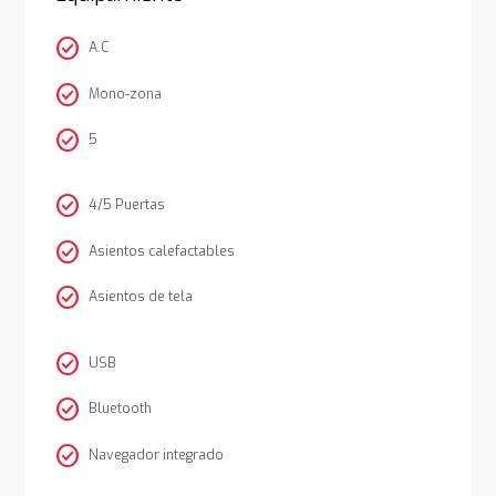
check_circle
A.C
check_circle
Mono-zona
check_circle
5
check_circle
4/5 Puertas
check_circle
Asientos calefactables
check_circle
Asientos de tela
check_circle
USB
check_circle
Bluetooth
check_circle
Navegador integrado