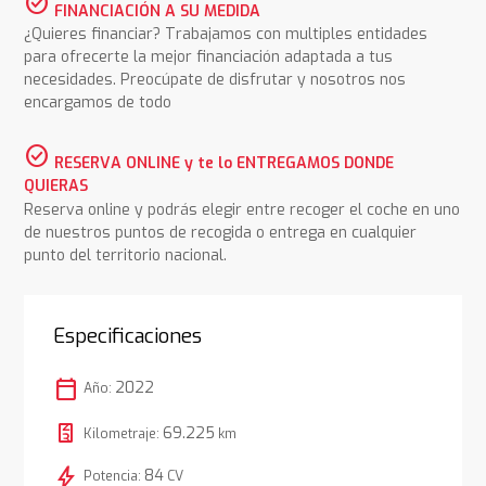
check_circle
FINANCIACIÓN A SU MEDIDA
¿Quieres financiar? Trabajamos con multiples entidades
para ofrecerte la mejor financiación adaptada a tus
necesidades. Preocúpate de disfrutar y nosotros nos
encargamos de todo
check_circle
RESERVA ONLINE y te lo ENTREGAMOS DONDE
QUIERAS
Reserva online y podrás elegir entre recoger el coche en uno
de nuestros puntos de recogida o entrega en cualquier
punto del territorio nacional.
Especificaciones
calendar_today
2022
Año:
69.225
Kilometraje:
km
bolt
84
Potencia:
CV