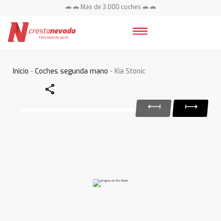
🚗 🚗 Más de 3.000 coches 🚗 🚗
📍 Centros en toda España ⭐
Inicio
-
Coches segunda mano
- Kia Stonic
Share