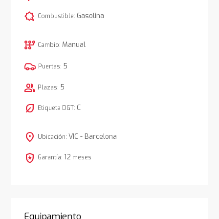
comic_bubble
Gasolina
Combustible:
auto_transmission
Manual
Cambio:
5
Puertas:
group
5
Plazas:
nest_eco_leaf
C
Etiqueta DGT:
location_on
VIC - Barcelona
Ubicación:
local_police
12
Garantía:
meses
Equipamiento