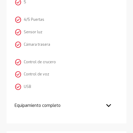
check_circle
5
check_circle
4/5 Puertas
check_circle
Sensor luz
check_circle
Cámara trasera
check_circle
Control de crucero
check_circle
Control de voz
check_circle
USB
Equipamiento completo