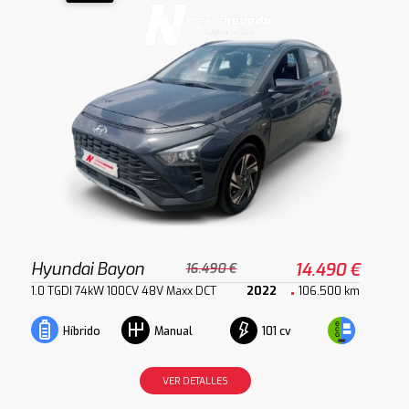
Hyundai Bayon
14.490 €
16.490 €
1.0 TGDI 74kW 100CV 48V Maxx DCT
2022
106.500 km
101 cv
Híbrido
Manual
VER DETALLES