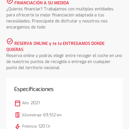
check_circle
FINANCIACIÓN A SU MEDIDA
¿Quieres financiar? Trabajamos con multiples entidades
para ofrecerte la mejor financiación adaptada a tus
necesidades. Preocúpate de disfrutar y nosotros nos
encargamos de todo
check_circle
RESERVA ONLINE y te lo ENTREGAMOS DONDE
QUIERAS
Reserva online y podrás elegir entre recoger el coche en uno
de nuestros puntos de recogida o entrega en cualquier
punto del territorio nacional.
Especificaciones
calendar_today
2021
Año:
69.512
Kilometraje:
km
bolt
120
Potencia:
CV