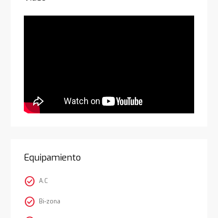
Equipamiento
check_circle
A.C
check_circle
Bi-zona