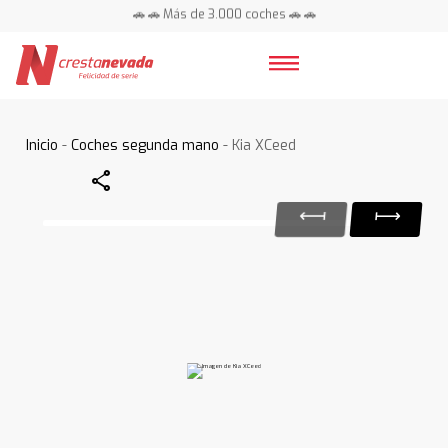
🚗 🚗 Más de 3.000 coches 🚗 🚗
📍 Centros en toda España ⭐
Inicio
-
Coches segunda mano
- Kia XCeed
Share