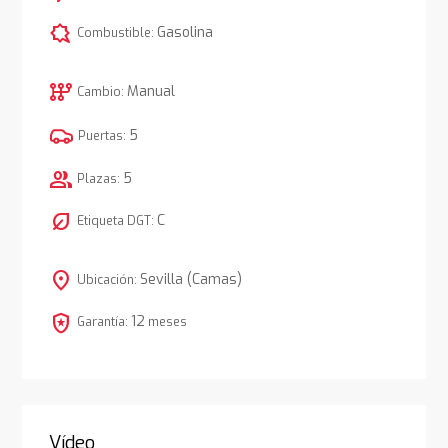
comic_bubble
Gasolina
Combustible:
auto_transmission
Manual
Cambio:
5
Puertas:
group
5
Plazas:
nest_eco_leaf
C
Etiqueta DGT:
location_on
Sevilla (Camas)
Ubicación:
local_police
12
Garantía:
meses
Vídeo