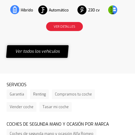
Automático
230 cv
Híbrido
VER DETALLES
Ver todos los vehículos
SERVICIOS
Garantía
Renting
Compramos tu coche
Vender coche
Tasar mi coche
COCHES DE SEGUNDA MANO Y OCASIÓN POR MARCA
Coches de segunda mano y ocasión Alfa Romeo