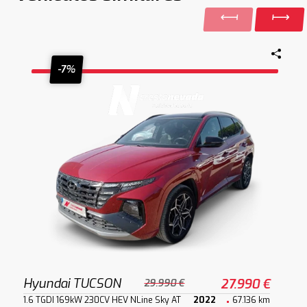
-7%
Hyundai TUCSON
27.990 €
29.990 €
1.6 TGDI 169kW 230CV HEV NLine Sky AT
2022
67.136 km