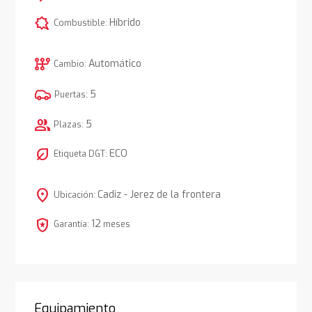
comic_bubble
Híbrido
Combustible:
auto_transmission
Automático
Cambio:
5
Puertas:
group
5
Plazas:
nest_eco_leaf
ECO
Etiqueta DGT:
location_on
Cadiz - Jerez de la frontera
Ubicación:
local_police
12
Garantía:
meses
Equipamiento