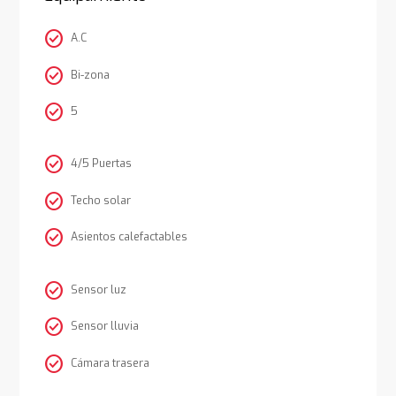
check_circle
A.C
check_circle
Bi-zona
check_circle
5
check_circle
4/5 Puertas
check_circle
Techo solar
check_circle
Asientos calefactables
check_circle
Sensor luz
check_circle
Sensor lluvia
check_circle
Cámara trasera