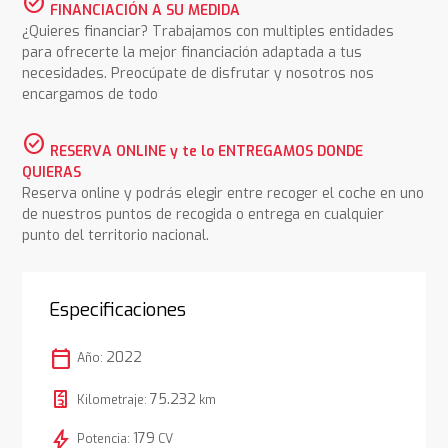
check_circle
FINANCIACIÓN A SU MEDIDA
¿Quieres financiar? Trabajamos con multiples entidades
para ofrecerte la mejor financiación adaptada a tus
necesidades. Preocúpate de disfrutar y nosotros nos
encargamos de todo
check_circle
RESERVA ONLINE y te lo ENTREGAMOS DONDE
QUIERAS
Reserva online y podrás elegir entre recoger el coche en uno
de nuestros puntos de recogida o entrega en cualquier
punto del territorio nacional.
Especificaciones
calendar_today
2022
Año:
75.232
Kilometraje:
km
bolt
179
Potencia:
CV