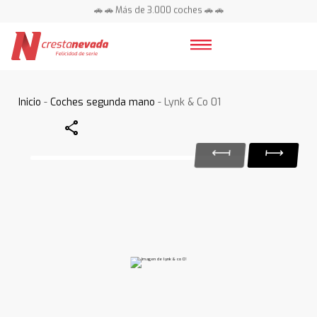
🚗 🚗 Más de 3.000 coches 🚗 🚗
📍 Centros en toda España ⭐
Inicio
-
Coches segunda mano
- Lynk & Co 01
Share