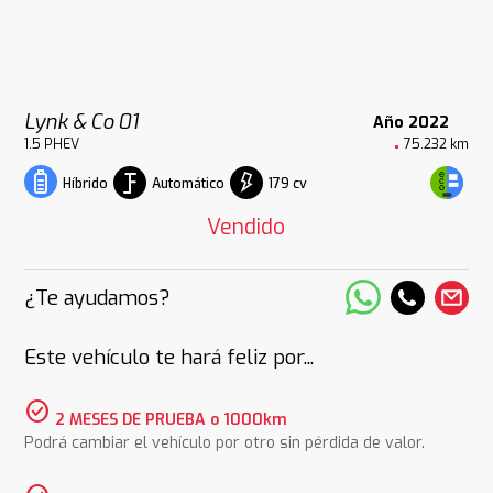
Lynk & Co 01
Año 2022
1.5 PHEV
75.232 km
Automático
179 cv
Híbrido
Vendido
¿Te ayudamos?
Este vehículo te hará feliz por...
check_circle
2 MESES DE PRUEBA o 1000km
Podrá cambiar el vehículo por otro sin pérdida de valor.