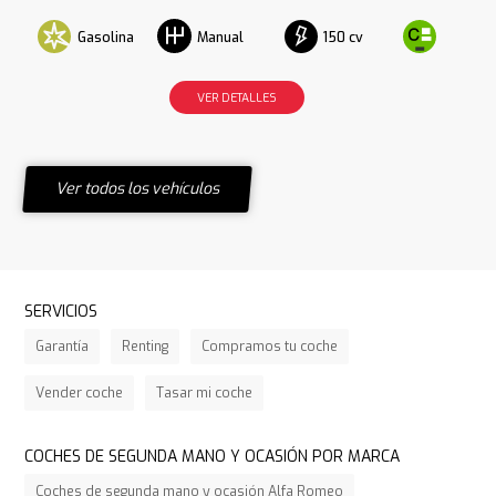
Gasolina
150 cv
Manual
VER DETALLES
Ver todos los vehículos
SERVICIOS
Garantía
Renting
Compramos tu coche
Vender coche
Tasar mi coche
COCHES DE SEGUNDA MANO Y OCASIÓN POR MARCA
Coches de segunda mano y ocasión Alfa Romeo