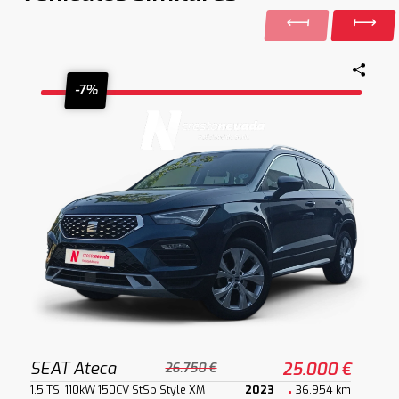
-7%
SEAT Ateca
25.000 €
26.750 €
1.5 TSI 110kW 150CV StSp Style XM
2023
36.954 km