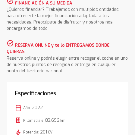
check_circle
FINANCIACIÓN A SU MEDIDA
¿Quieres financiar? Trabajamos con multiples entidades
para ofrecerte la mejor financiación adaptada a tus
necesidades. Preocúpate de disfrutar y nosotros nos
encargamos de todo
check_circle
RESERVA ONLINE y te lo ENTREGAMOS DONDE
QUIERAS
Reserva online y podrás elegir entre recoger el coche en uno
de nuestros puntos de recogida o entrega en cualquier
punto del territorio nacional.
Especificaciones
calendar_today
2022
Año:
83.696
Kilometraje:
km
bolt
261
Potencia:
CV