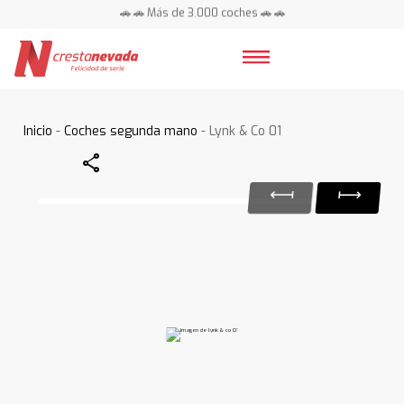
🚗 🚗 Más de 3.000 coches 🚗 🚗
📍 Centros en toda España ⭐
Inicio
-
Coches segunda mano
- Lynk & Co 01
Share