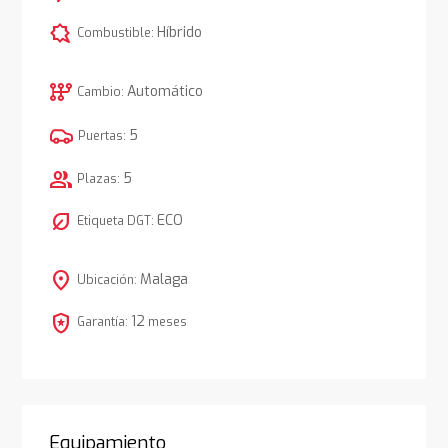
comic_bubble
Híbrido
Combustible:
auto_transmission
Automático
Cambio:
5
Puertas:
group
5
Plazas:
nest_eco_leaf
ECO
Etiqueta DGT:
location_on
Malaga
Ubicación:
local_police
12
Garantía:
meses
Equipamiento