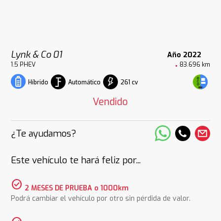
Lynk & Co 01
Año 2022
1.5 PHEV
83.696 km
Automático
261 cv
Híbrido
Vendido
¿Te ayudamos?
Este vehículo te hará feliz por...
check_circle
2 MESES DE PRUEBA o 1000km
Podrá cambiar el vehículo por otro sin pérdida de valor.