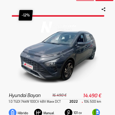
-12%
Hyundai Bayon
14.490 €
16.490 €
1.0 TGDI 74kW 100CV 48V Maxx DCT
2022
106.500 km
101 cv
Híbrido
Manual