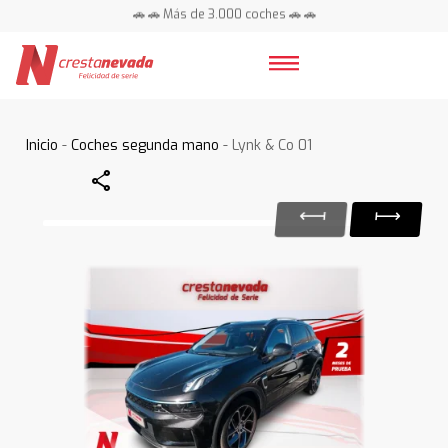
🚗 🚗 Más de 3.000 coches 🚗 🚗
📍 Centros en toda España ⭐
Inicio
-
Coches segunda mano
- Lynk & Co 01
Share