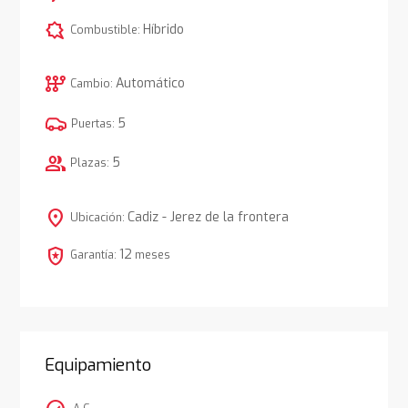
comic_bubble
Híbrido
Combustible:
auto_transmission
Automático
Cambio:
5
Puertas:
group
5
Plazas:
location_on
Cadiz - Jerez de la frontera
Ubicación:
local_police
12
Garantía:
meses
Equipamiento