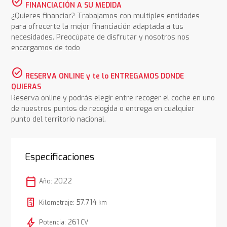
check_circle
FINANCIACIÓN A SU MEDIDA
¿Quieres financiar? Trabajamos con multiples entidades
para ofrecerte la mejor financiación adaptada a tus
necesidades. Preocúpate de disfrutar y nosotros nos
encargamos de todo
check_circle
RESERVA ONLINE y te lo ENTREGAMOS DONDE
QUIERAS
Reserva online y podrás elegir entre recoger el coche en uno
de nuestros puntos de recogida o entrega en cualquier
punto del territorio nacional.
Especificaciones
calendar_today
2022
Año:
57.714
Kilometraje:
km
bolt
261
Potencia:
CV