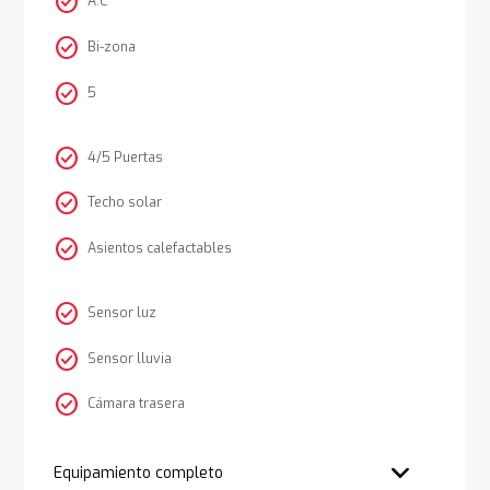
check_circle
A.C
check_circle
Bi-zona
check_circle
5
check_circle
4/5 Puertas
check_circle
Techo solar
check_circle
Asientos calefactables
check_circle
Sensor luz
check_circle
Sensor lluvia
check_circle
Cámara trasera
Equipamiento completo