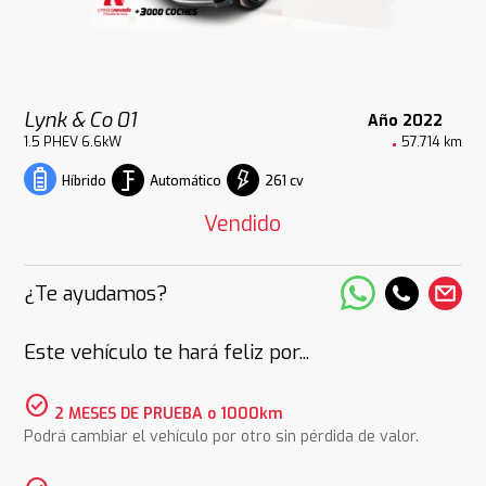
Lynk & Co 01
Año 2022
1.5 PHEV 6.6kW
57.714 km
Automático
261 cv
Híbrido
Vendido
¿Te ayudamos?
Este vehículo te hará feliz por...
check_circle
2 MESES DE PRUEBA o 1000km
Podrá cambiar el vehículo por otro sin pérdida de valor.