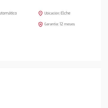
location_on
utomático
Elche
Ubicación:
local_police
12
5
Garantía:
meses