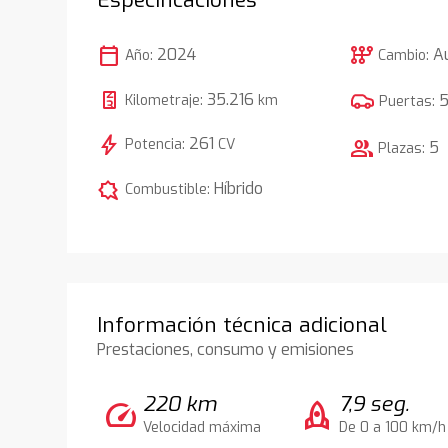
calendar_today
auto_transmission
2024
A
Año:
Cambio:
35.216
Kilometraje:
km
Puertas:
bolt
261
Potencia:
CV
group
5
Plazas:
comic_bubble
Híbrido
Combustible:
Información técnica adicional
Prestaciones, consumo y emisiones
220 km
7,9 seg.
speed
rocket
Velocidad máxima
De 0 a 100 km/h