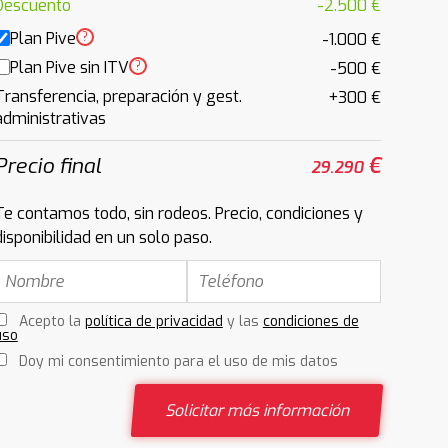
Descuento
-2.500 €
Plan Pive
?
-1.000 €
Plan Pive sin ITV
?
-500 €
Transferencia, preparación y gest.
+300 €
administrativas
Precio final
€
29.290
Te contamos todo, sin rodeos. Precio, condiciones y
disponibilidad en un solo paso.
Acepto la
política de privacidad
y las
condiciones de
uso
Doy mi consentimiento para el uso de mis datos
Solicitar más información