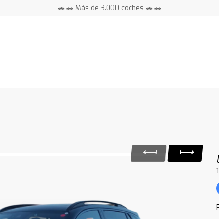
🚗 🚗 Más de 3.000 coches 🚗 🚗
📍 Centros en toda España ⭐