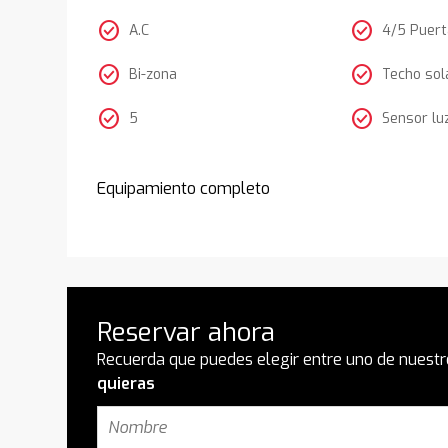
check_circle
check_circle
A.C
4/5 Puer
check_circle
check_circle
Bi-zona
Techo sol
check_circle
check_circle
5
Sensor lu
Equipamiento completo
Reservar ahora
Recuerda que puedes elegir entre uno de nuestr
quieras