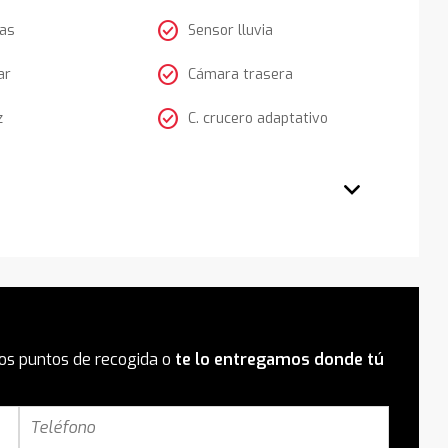
check_circle
tas
Sensor lluvia
check_circle
ar
Cámara trasera
check_circle
z
C. crucero adaptativo
os puntos de recogida o
te lo entregamos donde tú