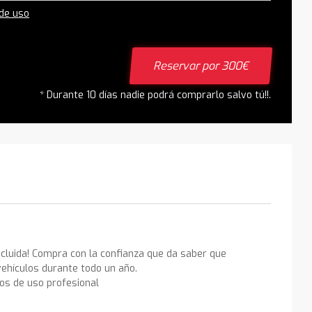
 de uso
Reservar por 300€
* Durante 10 días nadie podrá comprarlo salvo tú!!.
ncluida! Compra con la confianza que da saber que
ehículos durante todo un año.
los de uso profesional