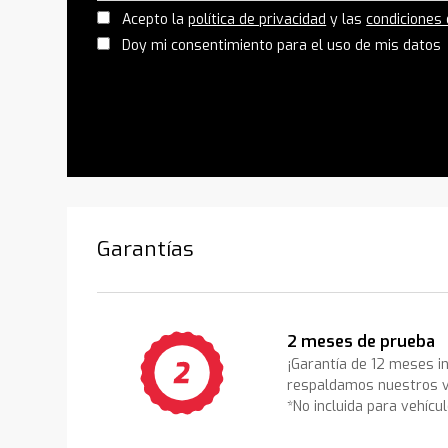
Acepto la
política de privacidad
y las
condiciones
Doy mi consentimiento para el uso de mis datos
Garantías
2 meses de prueba
¡Garantía de 12 meses i
respaldamos nuestros v
*No incluida para vehícu