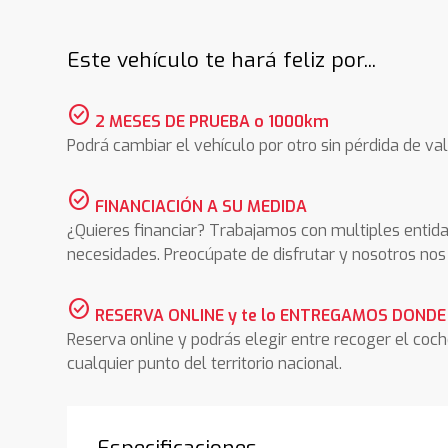
Este vehículo te hará feliz por...
check_circle
2 MESES DE PRUEBA o 1000km
Podrá cambiar el vehículo por otro sin pérdida de val
check_circle
FINANCIACIÓN A SU MEDIDA
¿Quieres financiar? Trabajamos con multiples entida
necesidades. Preocúpate de disfrutar y nosotros n
check_circle
RESERVA ONLINE y te lo ENTREGAMOS DONDE
Reserva online y podrás elegir entre recoger el coc
cualquier punto del territorio nacional.
Especificaciones