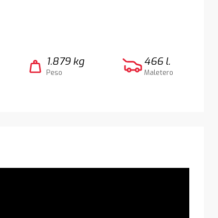
1.879 kg
466 l.
weight
Peso
Maletero