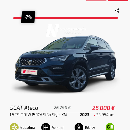
-7%
SEAT Ateca
25.000 €
26.750 €
1.5 TSI 110kW 150CV StSp Style XM
2023
36.954 km
Gasolina
150 cv
Manual