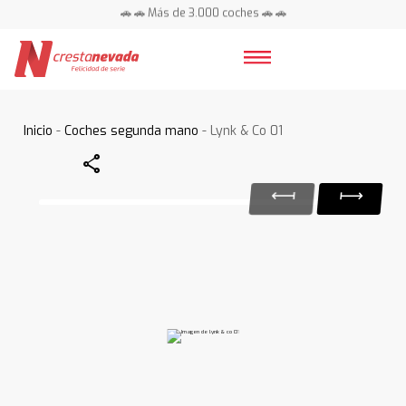
🚗 🚗 Más de 3.000 coches 🚗 🚗
📍 Centros en toda España ⭐
Inicio
-
Coches segunda mano
- Lynk & Co 01
Share