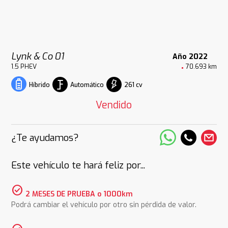
Lynk & Co 01
Año 2022
1.5 PHEV
70.693 km
Automático
261 cv
Híbrido
Vendido
¿Te ayudamos?
Este vehículo te hará feliz por...
check_circle
2 MESES DE PRUEBA o 1000km
Podrá cambiar el vehículo por otro sin pérdida de valor.