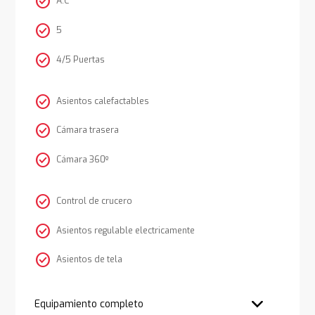
check_circle
A.C
check_circle
5
check_circle
4/5 Puertas
check_circle
Asientos calefactables
check_circle
Cámara trasera
check_circle
Cámara 360º
check_circle
Control de crucero
check_circle
Asientos regulable electricamente
check_circle
Asientos de tela
Equipamiento completo