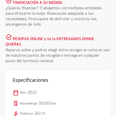
check_circle
FINANCIACIÓN A SU MEDIDA
¿Quieres financiar? Trabajamos con multiples entidades
para ofrecerte la mejor financiación adaptada a tus
necesidades. Preocúpate de disfrutar y nosotros nos
encargamos de todo
check_circle
RESERVA ONLINE y te lo ENTREGAMOS DONDE
QUIERAS
Reserva online y podrás elegir entre recoger el coche en uno
de nuestros puntos de recogida o entrega en cualquier
punto del territorio nacional.
Especificaciones
calendar_today
2022
Año:
70.693
Kilometraje:
km
bolt
261
Potencia:
CV