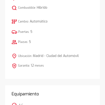
comic_bubble
Híbrido
Combustible:
auto_transmission
Automático
Cambio:
5
Puertas:
group
5
Plazas:
location_on
Madrid - Ciudad del Automóvil
Ubicación:
local_police
12
Garantía:
meses
Equipamiento