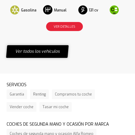
Gasolina
131 cv
Manual
VER DETALLES
Ver todos los vehículos
SERVICIOS
Garantía
Renting
Compramos tu coche
Vender coche
Tasar mi coche
COCHES DE SEGUNDA MANO Y OCASIÓN POR MARCA
Coches de segunda mano y ocasión Alfa Romeo