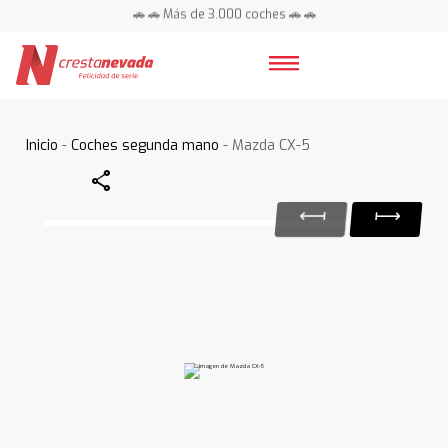
🚗 🚗 Más de 3.000 coches 🚗 🚗
📍 Centros en toda España ⭐
Inicio
-
Coches segunda mano
- Mazda CX-5
Share