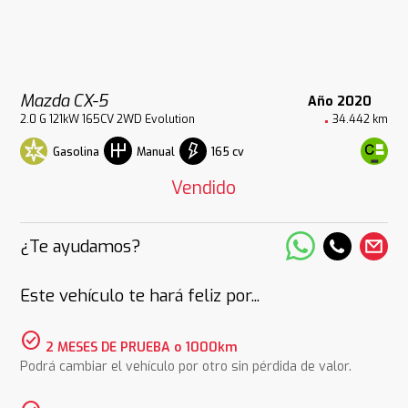
Mazda CX-5
Año 2020
2.0 G 121kW 165CV 2WD Evolution
34.442 km
Gasolina
165 cv
Manual
Vendido
¿Te ayudamos?
Este vehículo te hará feliz por...
check_circle
2 MESES DE PRUEBA o 1000km
Podrá cambiar el vehículo por otro sin pérdida de valor.