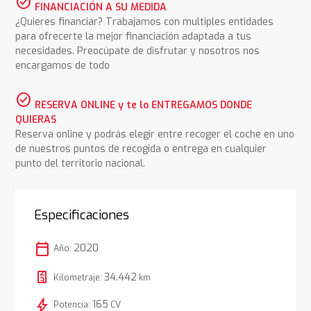
check_circle
FINANCIACIÓN A SU MEDIDA
¿Quieres financiar? Trabajamos con multiples entidades
para ofrecerte la mejor financiación adaptada a tus
necesidades. Preocúpate de disfrutar y nosotros nos
encargamos de todo
check_circle
RESERVA ONLINE y te lo ENTREGAMOS DONDE
QUIERAS
Reserva online y podrás elegir entre recoger el coche en uno
de nuestros puntos de recogida o entrega en cualquier
punto del territorio nacional.
Especificaciones
calendar_today
2020
Año:
34.442
Kilometraje:
km
bolt
165
Potencia:
CV