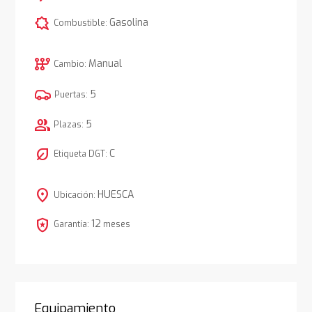
comic_bubble
Gasolina
Combustible:
auto_transmission
Manual
Cambio:
5
Puertas:
group
5
Plazas:
nest_eco_leaf
C
Etiqueta DGT:
location_on
HUESCA
Ubicación:
local_police
12
Garantía:
meses
Equipamiento