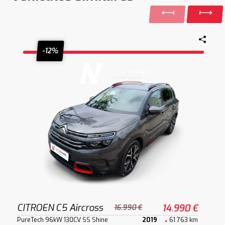
-12%
CITROEN C5 Aircross
14.990 €
16.990 €
PureTech 96kW 130CV SS Shine
2019
61.763 km