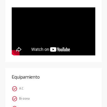
Equipamiento
check_circle
A.C
check_circle
Bi-zona