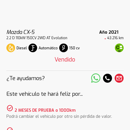
Mazda CX-5
Año 2021
2.2 D 110kW 150CV 2WD AT Evolution
43.216 km
Diesel
Automático
150 cv
Vendido
¿Te ayudamos?
Este vehículo te hará feliz por...
check_circle
2 MESES DE PRUEBA o 1000km
Podrá cambiar el vehículo por otro sin pérdida de valor.