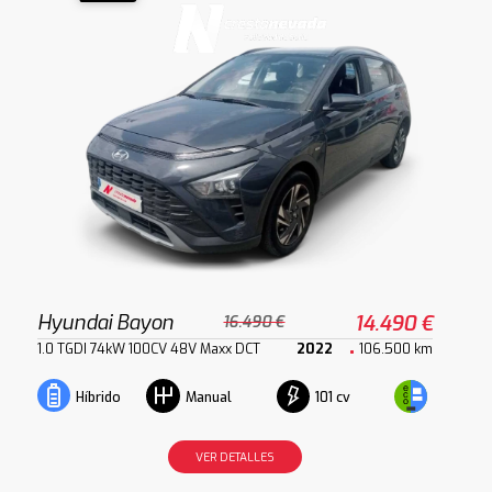
Hyundai Bayon
14.490 €
16.490 €
1.0 TGDI 74kW 100CV 48V Maxx DCT
2022
106.500 km
101 cv
Híbrido
Manual
VER DETALLES