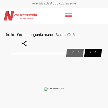
🚗 🚗 Más de 3.000 coches 🚗 🚗
📍 Centros en toda España ⭐
Inicio
-
Coches segunda mano
- Mazda CX-5
Share