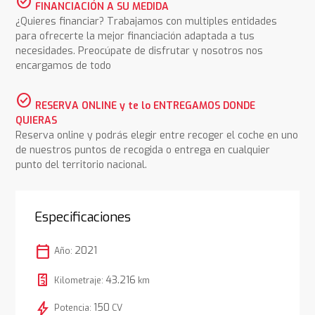
check_circle
FINANCIACIÓN A SU MEDIDA
¿Quieres financiar? Trabajamos con multiples entidades
para ofrecerte la mejor financiación adaptada a tus
necesidades. Preocúpate de disfrutar y nosotros nos
encargamos de todo
check_circle
RESERVA ONLINE y te lo ENTREGAMOS DONDE
QUIERAS
Reserva online y podrás elegir entre recoger el coche en uno
de nuestros puntos de recogida o entrega en cualquier
punto del territorio nacional.
Especificaciones
calendar_today
2021
Año:
43.216
Kilometraje:
km
bolt
150
Potencia:
CV