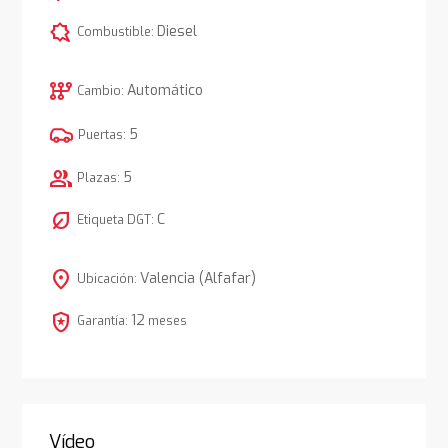
comic_bubble
Diesel
Combustible:
auto_transmission
Automático
Cambio:
5
Puertas:
group
5
Plazas:
nest_eco_leaf
C
Etiqueta DGT:
location_on
Valencia (Alfafar)
Ubicación:
local_police
12
Garantía:
meses
Vídeo