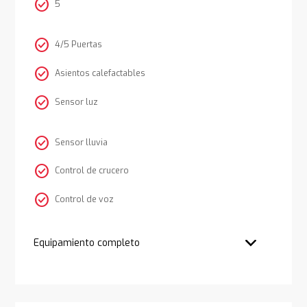
check_circle
5
check_circle
4/5 Puertas
check_circle
Asientos calefactables
check_circle
Sensor luz
check_circle
Sensor lluvia
check_circle
Control de crucero
check_circle
Control de voz
Equipamiento completo