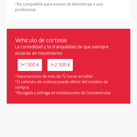
*No compatible para exceso de kilometraje o uso
profesional
Vehículo de cortesía
La comodidad y la tranquilidad de que siempre
estarás en movimiento
1+1 500 €
1+2 500 €
*Reparaciones de más de 72 horas en taller
*El vehículo de cortesía puede diferir del modelo de
compra
*Recogida y entrega en instalaciones de Crestanevada