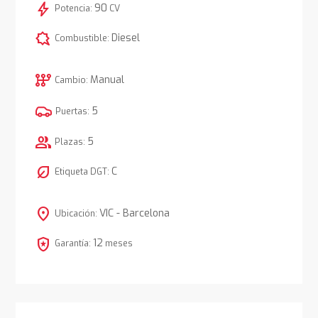
bolt
90
Potencia:
CV
comic_bubble
Diesel
Combustible:
auto_transmission
Manual
Cambio:
5
Puertas:
group
5
Plazas:
nest_eco_leaf
C
Etiqueta DGT:
location_on
VIC - Barcelona
Ubicación:
local_police
12
Garantía:
meses