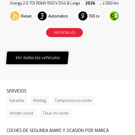
Energy 2.0 TDI 110kW 150CV DSG B.Larga
2026
2.000 km
Diesel
Automático
150 cv
VER DETALLES
Ver todos los vehículos
SERVICIOS
Garantía
Renting
Compramos tu coche
Vender coche
Tasar mi coche
COCHES DE SEGUNDA MANO Y OCASIÓN POR MARCA