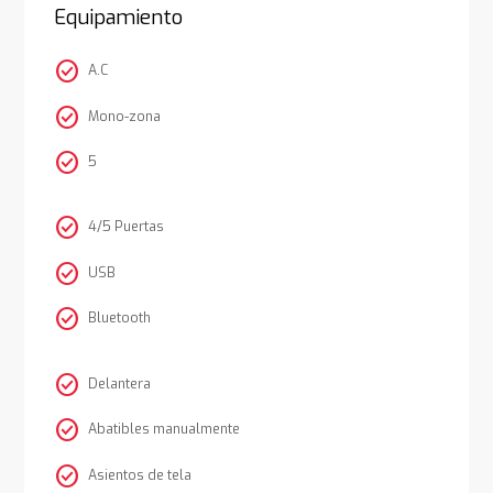
Equipamiento
check_circle
A.C
check_circle
Mono-zona
check_circle
5
check_circle
4/5 Puertas
check_circle
USB
check_circle
Bluetooth
check_circle
Delantera
check_circle
Abatibles manualmente
check_circle
Asientos de tela