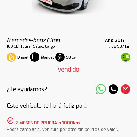
Mercedes-benz Citan
Año 2017
109 CDI Tourer Select Largo
98.907 km
Diesel
90 cv
Manual
Vendido
¿Te ayudamos?
Este vehículo te hará feliz por...
check_circle
2 MESES DE PRUEBA o 1000km
Podrá cambiar el vehículo por otro sin pérdida de valor.