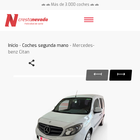
🚗 🚗 Más de 3.000 coches 🚗 🚗
📍 Centros en toda España ⭐
Inicio
-
Coches segunda mano
- Mercedes-
benz Citan
Share