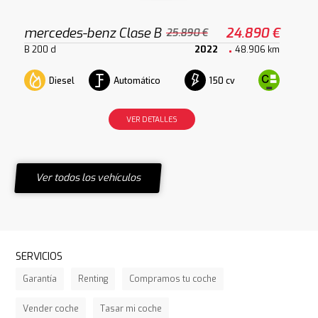
mercedes-benz Clase B
24.890 €
25.890 €
B 200 d
2022
48.906 km
Diesel
Automático
150 cv
VER DETALLES
Ver todos los vehículos
SERVICIOS
Garantía
Renting
Compramos tu coche
Vender coche
Tasar mi coche