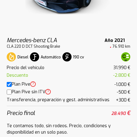
Mercedes-benz CLA
Año 2021
CLA 220 D DCT Shooting Brake
76.910 km
Diesel
Automático
190 cv
Precio del vehículo
31.990 €
Descuento
-2.800 €
Plan Pive
?
-1.000 €
Plan Pive sin ITV
?
-500 €
Transferencia, preparación y gest. administrativas
+300 €
Precio final
€
28.490
Te contamos todo, sin rodeos. Precio, condiciones y
disponibilidad en un solo paso.