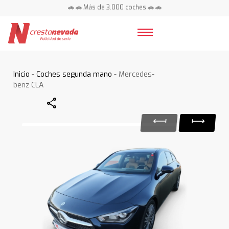
🚗 🚗 Más de 3.000 coches 🚗 🚗
📍 Centros en toda España ⭐
Inicio
-
Coches segunda mano
- Mercedes-
benz CLA
Share