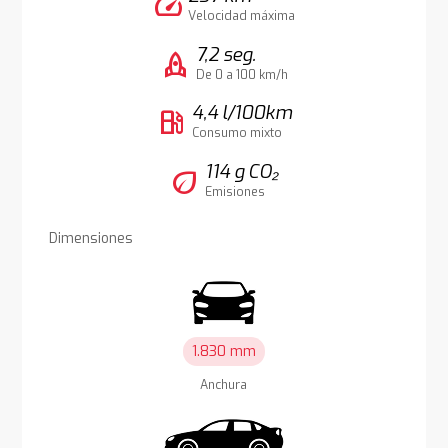
speed
Velocidad máxima
7,2 seg.
rocket
De 0 a 100 km/h
4,4 l/100km
local_gas_station
Consumo mixto
114 g CO₂
eco
Emisiones
Dimensiones
1.830 mm
Anchura