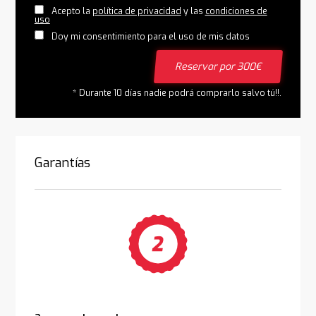
Acepto la
política de privacidad
y las
condiciones de
uso
Doy mi consentimiento para el uso de mis datos
Reservar por 300€
* Durante 10 días nadie podrá comprarlo salvo tú!!.
Garantías