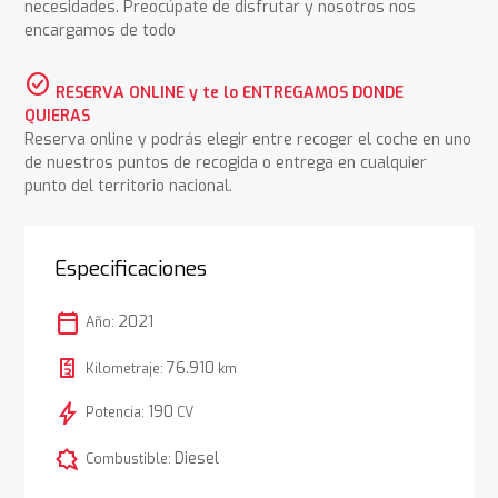
necesidades. Preocúpate de disfrutar y nosotros nos
encargamos de todo
check_circle
RESERVA ONLINE y te lo ENTREGAMOS DONDE
QUIERAS
Reserva online y podrás elegir entre recoger el coche en uno
de nuestros puntos de recogida o entrega en cualquier
punto del territorio nacional.
Especificaciones
calendar_today
2021
Año:
76.910
Kilometraje:
km
bolt
190
Potencia:
CV
comic_bubble
Diesel
Combustible: