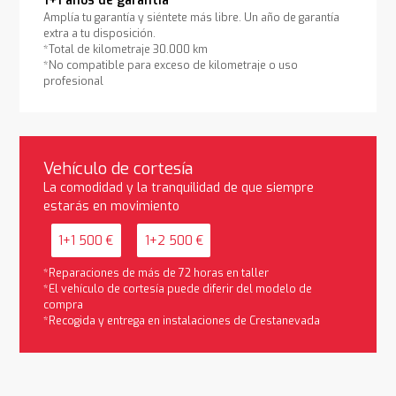
1+1 años de garantía
Amplía tu garantía y siéntete más libre. Un año de garantía
extra a tu disposición.
*Total de kilometraje 30.000 km
*No compatible para exceso de kilometraje o uso
profesional
Vehículo de cortesía
La comodidad y la tranquilidad de que siempre
estarás en movimiento
1+1 500 €
1+2 500 €
*Reparaciones de más de 72 horas en taller
*El vehículo de cortesía puede diferir del modelo de
compra
*Recogida y entrega en instalaciones de Crestanevada