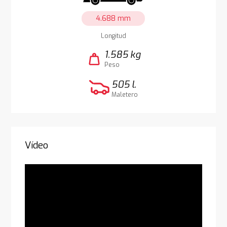
4.688 mm
Longitud
1.585 kg
weight
Peso
505 l.
Maletero
Vídeo