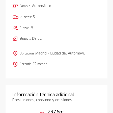
auto_transmission
Automático
Cambio:
5
Puertas:
group
5
Plazas:
nest_eco_leaf
C
Etiqueta DGT:
location_on
Madrid - Ciudad del Automóvil
Ubicación:
local_police
12
Garantía:
meses
Información técnica adicional
Prestaciones, consumo y emisiones
237 km