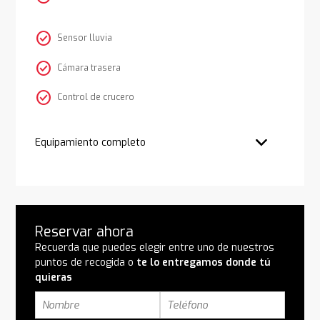
check_circle
Sensor lluvia
check_circle
Cámara trasera
check_circle
Control de crucero
Equipamiento completo
Reservar ahora
Recuerda que puedes elegir entre uno de nuestros
puntos de recogida o
te lo entregamos donde tú
quieras