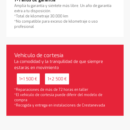
1+1 años de garantía
Amplía tu garantía y siéntete más libre. Un año de garantía
extra a tu disposición.
*Total de kilometraje 30.000 km
*No compatible para exceso de kilometraje o uso
profesional
Vehículo de cortesía
La comodidad y la tranquilidad de que siempre
estarás en movimiento
1+1 500 €
1+2 500 €
*Reparaciones de más de 72 horas en taller
*El vehículo de cortesía puede diferir del modelo de
compra
*Recogida y entrega en instalaciones de Crestanevada