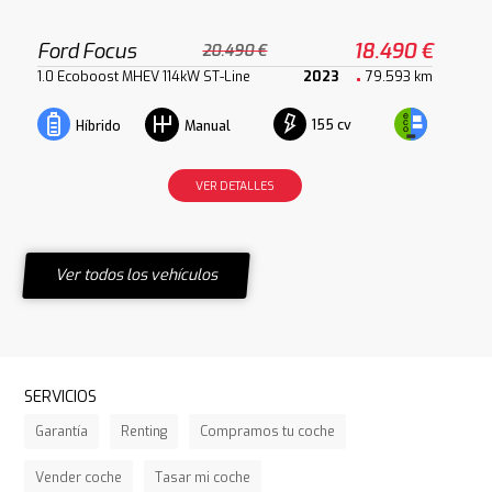
Ford Focus
18.490 €
20.490 €
1.0 Ecoboost MHEV 114kW ST-Line
2023
79.593 km
155 cv
Híbrido
Manual
VER DETALLES
Ver todos los vehículos
SERVICIOS
Garantía
Renting
Compramos tu coche
Vender coche
Tasar mi coche