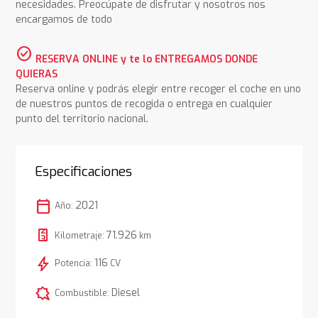
necesidades. Preocúpate de disfrutar y nosotros nos
encargamos de todo
check_circle
RESERVA ONLINE y te lo ENTREGAMOS DONDE
QUIERAS
Reserva online y podrás elegir entre recoger el coche en uno
de nuestros puntos de recogida o entrega en cualquier
punto del territorio nacional.
Especificaciones
calendar_today
2021
Año:
71.926
Kilometraje:
km
bolt
116
Potencia:
CV
comic_bubble
Diesel
Combustible: