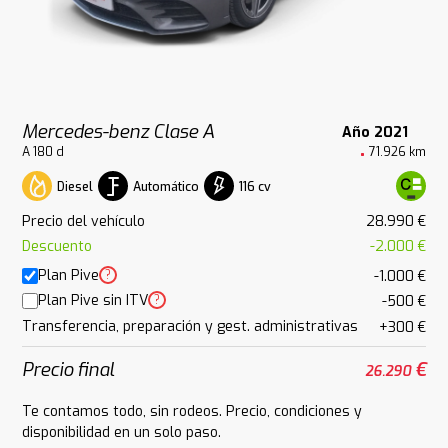
Mercedes-benz Clase A
Año 2021
A 180 d
71.926 km
Diesel
Automático
116 cv
Precio del vehículo
28.990 €
Descuento
-2.000 €
Plan Pive
?
-1.000 €
Plan Pive sin ITV
?
-500 €
Transferencia, preparación y gest. administrativas
+300 €
Precio final
€
26.290
Te contamos todo, sin rodeos. Precio, condiciones y
disponibilidad en un solo paso.