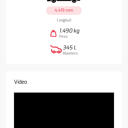
4.419 mm
Longitud
1.490 kg
weight
Peso
345 l.
Maletero
Vídeo