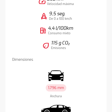
speed
Velocidad máxima
9,5 seg.
rocket
De 0 a 100 km/h
4,4 l/100km
local_gas_station
Consumo mixto
115 g CO₂
eco
Emisiones
Dimensiones
1.796 mm
Anchura