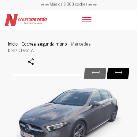
🚗 🚗 Más de 3.000 coches 🚗 🚗
📍 Centros en toda España ⭐
Inicio
-
Coches segunda mano
- Mercedes-
benz Clase A
Share