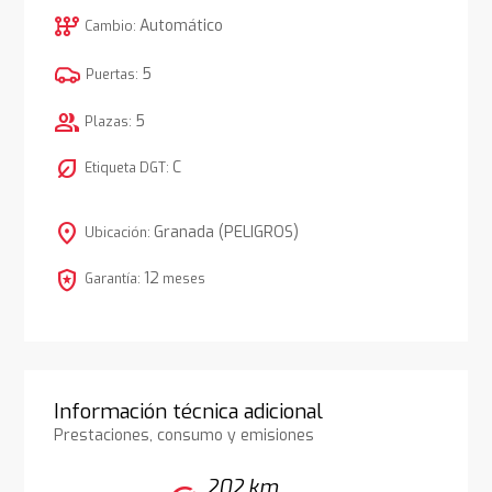
auto_transmission
Automático
Cambio:
5
Puertas:
group
5
Plazas:
nest_eco_leaf
C
Etiqueta DGT:
location_on
Granada (PELIGROS)
Ubicación:
local_police
12
Garantía:
meses
Información técnica adicional
Prestaciones, consumo y emisiones
202 km