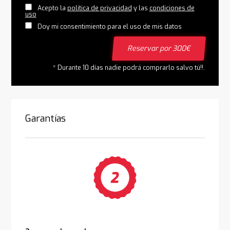
Acepto la
política de privacidad
y las
condiciones de
uso
Doy mi consentimiento para el uso de mis datos
Reservar por 300€
* Durante 10 días nadie podrá comprarlo salvo tú!!.
Garantías