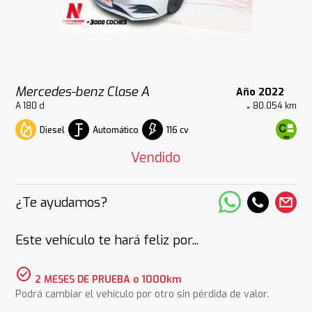
Mercedes-benz Clase A
Año 2022
A 180 d
80.054 km
Diesel
Automático
116 cv
Vendido
¿Te ayudamos?
Este vehículo te hará feliz por...
check_circle
2 MESES DE PRUEBA o 1000km
Podrá cambiar el vehículo por otro sin pérdida de valor.