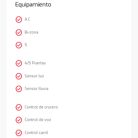
Equipamiento
check_circle
A.C
check_circle
Bi-zona
check_circle
5
check_circle
4/5 Puertas
check_circle
Sensor luz
check_circle
Sensor lluvia
check_circle
Control de crucero
check_circle
Control de voz
check_circle
Control carril