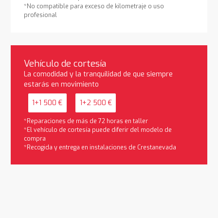
*No compatible para exceso de kilometraje o uso
profesional
Vehículo de cortesía
La comodidad y la tranquilidad de que siempre
estarás en movimiento
1+1 500 €
1+2 500 €
*Reparaciones de más de 72 horas en taller
*El vehículo de cortesía puede diferir del modelo de
compra
*Recogida y entrega en instalaciones de Crestanevada