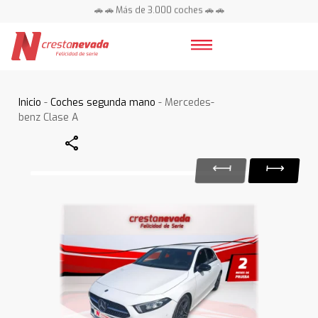
🚗 🚗 Más de 3.000 coches 🚗 🚗
📍 Centros en toda España ⭐
Inicio
-
Coches segunda mano
- Mercedes-
benz Clase A
Share