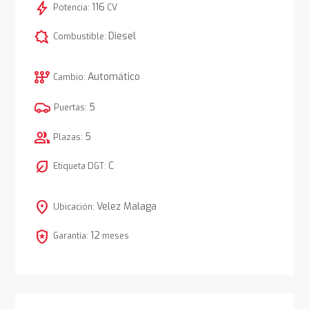
bolt
116
Potencia:
CV
comic_bubble
Diesel
Combustible:
auto_transmission
Automático
Cambio:
5
Puertas:
group
5
Plazas:
nest_eco_leaf
C
Etiqueta DGT:
location_on
Velez Malaga
Ubicación:
local_police
12
Garantía:
meses