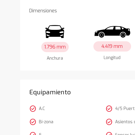
Dimensiones
4.419 mm
1.796 mm
Longitud
Anchura
Equipamiento
check_circle
check_circle
A.C
4/5 Puer
check_circle
check_circle
Bi-zona
Asientos 
5
Sensor lu