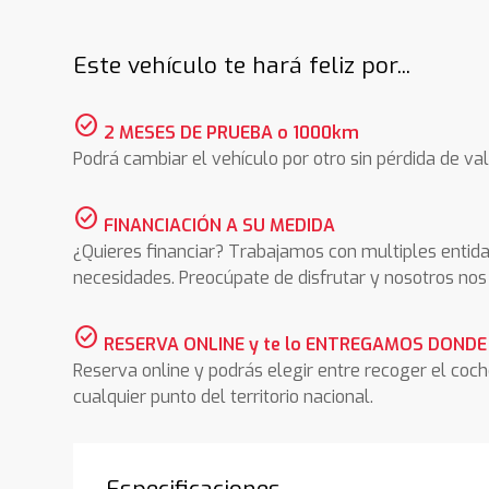
Este vehículo te hará feliz por...
check_circle
2 MESES DE PRUEBA o 1000km
Podrá cambiar el vehículo por otro sin pérdida de val
check_circle
FINANCIACIÓN A SU MEDIDA
¿Quieres financiar? Trabajamos con multiples entida
necesidades. Preocúpate de disfrutar y nosotros n
check_circle
RESERVA ONLINE y te lo ENTREGAMOS DONDE
Reserva online y podrás elegir entre recoger el coc
cualquier punto del territorio nacional.
Especificaciones