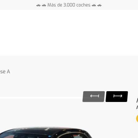
🚗 🚗 Más de 3.000 coches 🚗 🚗
📍 Centros en toda España ⭐
ase A