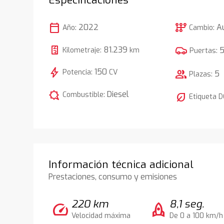
calendar_today
auto_transmission
2022
A
Año:
Cambio:
81.239
Kilometraje:
km
Puertas:
bolt
150
Potencia:
CV
group
5
Plazas:
comic_bubble
Diesel
Combustible:
nest_eco_leaf
Etiqueta 
Información técnica adicional
Prestaciones, consumo y emisiones
220 km
8,1 seg.
speed
rocket
Velocidad máxima
De 0 a 100 km/h