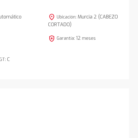
location_on
utomático
Murcia 2 (CABEZO
Ubicación:
CORTADO)
5
local_police
12
Garantía:
meses
C
DGT: