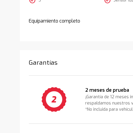
check_circle
check_circle
Equipamiento completo
Garantías
2 meses de prueba
¡Garantía de 12 meses i
respaldamos nuestros v
*No incluida para vehícu