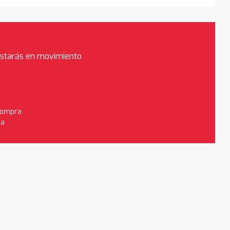
estarás en movimiento
 compra
da