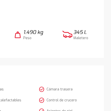
1.490 kg
345 l.
weight
Peso
Maletero
check_circle
tas
Cámara trasera
check_circle
calefactables
Control de crucero
z
Asientos de piel