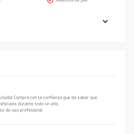
check_circle
ncluida! Compra con la confianza que da saber que
ehículos durante todo un año.
los de uso profesional