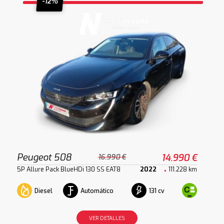
-12%
Peugeot 508
14.990 €
16.990 €
5P Allure Pack BlueHDi 130 SS EAT8
2022
111.228 km
Diesel
Automático
131 cv
VER DETALLES