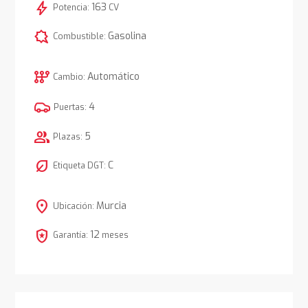
bolt
163
Potencia:
CV
comic_bubble
Gasolina
Combustible:
auto_transmission
Automático
Cambio:
4
Puertas:
group
5
Plazas:
nest_eco_leaf
C
Etiqueta DGT:
location_on
Murcia
Ubicación:
local_police
12
Garantía:
meses