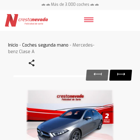
🚗 🚗 Más de 3.000 coches 🚗 🚗
📍 Centros en toda España ⭐
Inicio
-
Coches segunda mano
- Mercedes-
benz Clase A
Share