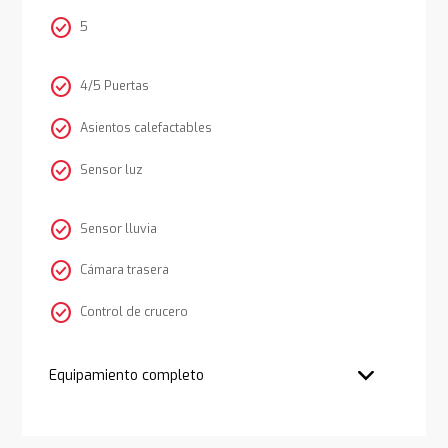
check_circle
5
check_circle
4/5 Puertas
check_circle
Asientos calefactables
check_circle
Sensor luz
check_circle
Sensor lluvia
check_circle
Cámara trasera
check_circle
Control de crucero
Equipamiento completo