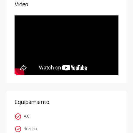
Vídeo
Equipamiento
check_circle
A.C
check_circle
Bi-zona