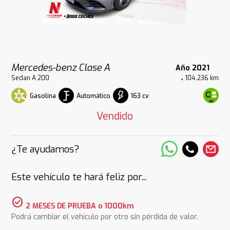
Mercedes-benz Clase A
Año 2021
Sedan A 200
104.236 km
Gasolina
Automático
163 cv
Vendido
¿Te ayudamos?
Este vehículo te hará feliz por...
check_circle
2 MESES DE PRUEBA o 1000km
Podrá cambiar el vehículo por otro sin pérdida de valor.