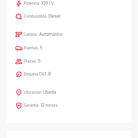
bolt
109
Potencia:
CV
comic_bubble
Diesel
Combustible:
auto_transmission
Automático
Cambio:
5
Puertas:
group
5
Plazas:
nest_eco_leaf
B
Etiqueta DGT:
location_on
Ubeda
Ubicación:
local_police
12
Garantía:
meses