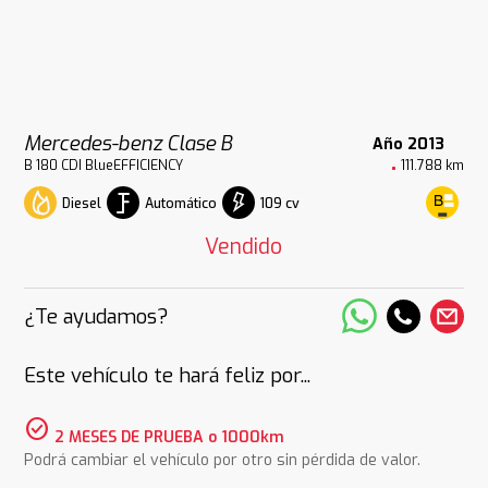
Mercedes-benz Clase B
Año 2013
B 180 CDI BlueEFFICIENCY
111.788 km
Diesel
Automático
109 cv
Vendido
¿Te ayudamos?
Este vehículo te hará feliz por...
check_circle
2 MESES DE PRUEBA o 1000km
Podrá cambiar el vehículo por otro sin pérdida de valor.