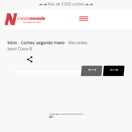
🚗 🚗 Más de 3.000 coches 🚗 🚗
📍 Centros en toda España ⭐
Inicio
-
Coches segunda mano
- Mercedes-
benz Clase B
Share