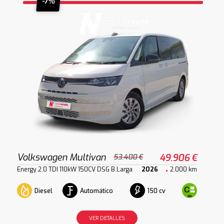
-7%
Volkswagen Multivan
49.906 €
53.400 €
Energy 2.0 TDI 110kW 150CV DSG B.Larga
2026
2.000 km
Diesel
Automático
150 cv
VER DETALLES