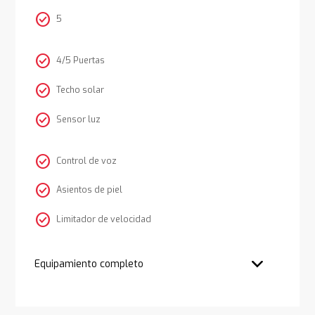
check_circle
5
check_circle
4/5 Puertas
check_circle
Techo solar
check_circle
Sensor luz
check_circle
Control de voz
check_circle
Asientos de piel
check_circle
Limitador de velocidad
Equipamiento completo