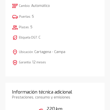
auto_transmission
Automático
Cambio:
5
Puertas:
group
5
Plazas:
nest_eco_leaf
C
Etiqueta DGT:
location_on
Cartagena - Campa
Ubicación:
local_police
12
Garantía:
meses
Información técnica adicional
Prestaciones, consumo y emisiones
220 km