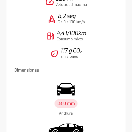
speed
Velocidad máxima
8,2 seg.
rocket
De 0 a 100 km/h
4,4 l/100km
local_gas_station
Consumo mixto
117 g CO₂
eco
Emisiones
Dimensiones
1.810 mm
Anchura