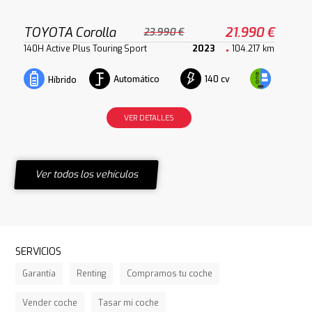
TOYOTA Corolla
21.990 €
23.990 €
140H Active Plus Touring Sport
2023
104.217 km
Automático
140 cv
Híbrido
VER DETALLES
Ver todos los vehículos
SERVICIOS
Garantía
Renting
Compramos tu coche
Vender coche
Tasar mi coche