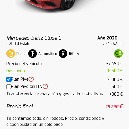
Mercedes-benz Clase C
Año 2020
C 200 d Estate
24.262 km
Diesel
Automático
160 cv
Precio del vehículo
37.490 €
Descuento
-8.500 €
Plan Pive
?
-1.000 €
Plan Pive sin ITV
?
-500 €
Transferencia, preparación y gest. administrativas
+300 €
Precio final
€
28.290
Te contamos todo, sin rodeos. Precio, condiciones y
disponibilidad en un solo paso.