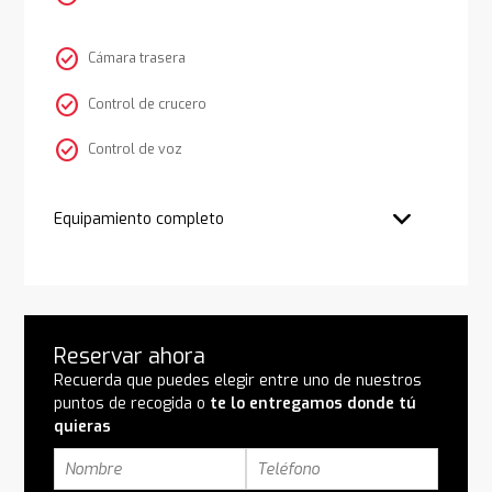
check_circle
Cámara trasera
check_circle
Control de crucero
check_circle
Control de voz
Equipamiento completo
Reservar ahora
Recuerda que puedes elegir entre uno de nuestros
puntos de recogida o
te lo entregamos donde tú
quieras