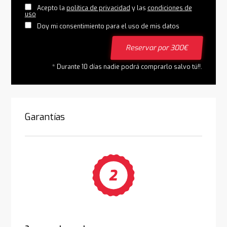
Acepto la
política de privacidad
y las
condiciones de
uso
Doy mi consentimiento para el uso de mis datos
Reservar por 300€
* Durante 10 días nadie podrá comprarlo salvo tú!!.
Garantías