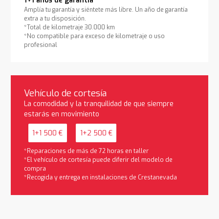
1+1 años de garantía
Amplía tu garantía y siéntete más libre. Un año de garantía
extra a tu disposición.
*Total de kilometraje 30.000 km
*No compatible para exceso de kilometraje o uso
profesional
Vehículo de cortesía
La comodidad y la tranquilidad de que siempre
estarás en movimiento
1+1 500 €
1+2 500 €
*Reparaciones de más de 72 horas en taller
*El vehículo de cortesía puede diferir del modelo de
compra
*Recogida y entrega en instalaciones de Crestanevada