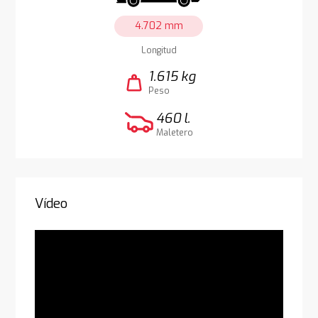
4.702 mm
Longitud
1.615 kg
weight
Peso
460 l.
Maletero
Vídeo