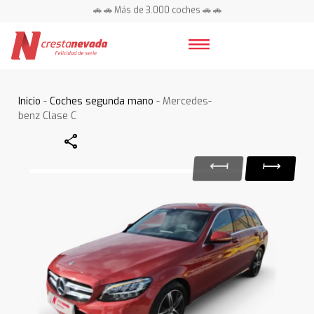
🚗 🚗 Más de 3.000 coches 🚗 🚗
📍 Centros en toda España ⭐
Inicio
-
Coches segunda mano
- Mercedes-
benz Clase C
Share