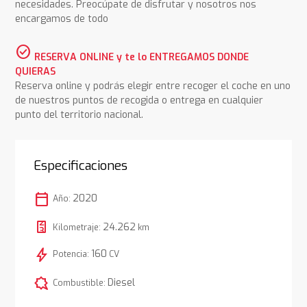
necesidades. Preocúpate de disfrutar y nosotros nos
encargamos de todo
check_circle
RESERVA ONLINE y te lo ENTREGAMOS DONDE
QUIERAS
Reserva online y podrás elegir entre recoger el coche en uno
de nuestros puntos de recogida o entrega en cualquier
punto del territorio nacional.
Especificaciones
calendar_today
2020
Año:
24.262
Kilometraje:
km
bolt
160
Potencia:
CV
comic_bubble
Diesel
Combustible: