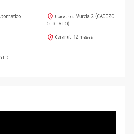
location_on
utomático
Murcia 2 (CABEZO
Ubicación:
CORTADO)
4
local_police
12
Garantía:
meses
C
DGT: