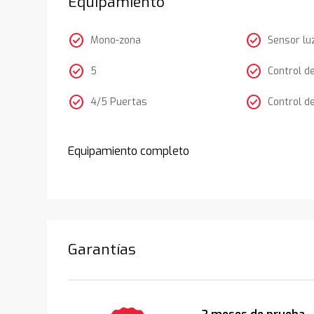
Equipamiento
check_circle
check_circle
Mono-zona
Sensor lu
check_circle
check_circle
5
Control d
check_circle
check_circle
4/5 Puertas
Control d
Equipamiento completo
Garantías