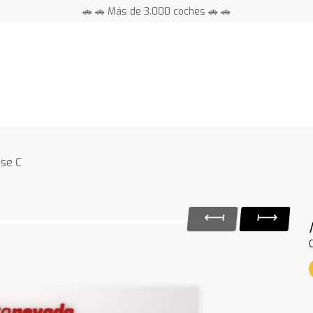
🚗 🚗 Más de 3.000 coches 🚗 🚗
📍 Centros en toda España ⭐
se C