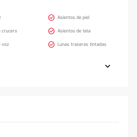
check_circle
z
Asientos de piel
check_circle
e crucero
Asientos de tela
check_circle
e voz
Lunas traseras tintadas