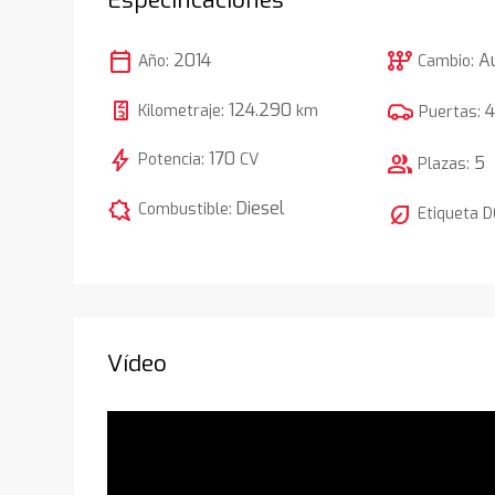
calendar_today
auto_transmission
2014
A
Año:
Cambio:
124.290
Kilometraje:
km
Puertas:
bolt
170
Potencia:
CV
group
5
Plazas:
comic_bubble
Diesel
Combustible:
nest_eco_leaf
Etiqueta 
Vídeo