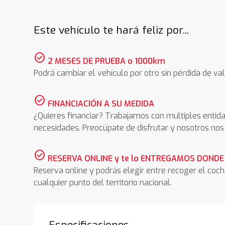
Este vehículo te hará feliz por...
check_circle
2 MESES DE PRUEBA o 1000km
Podrá cambiar el vehículo por otro sin pérdida de val
check_circle
FINANCIACIÓN A SU MEDIDA
¿Quieres financiar? Trabajamos con multiples entida
necesidades. Preocúpate de disfrutar y nosotros n
check_circle
RESERVA ONLINE y te lo ENTREGAMOS DONDE
Reserva online y podrás elegir entre recoger el coc
cualquier punto del territorio nacional.
Especificaciones