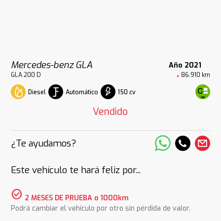
Mercedes-benz GLA
Año 2021
GLA 200 D
86.910 km
Diesel
Automático
150 cv
Vendido
¿Te ayudamos?
Este vehículo te hará feliz por...
check_circle
2 MESES DE PRUEBA o 1000km
Podrá cambiar el vehículo por otro sin pérdida de valor.