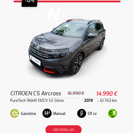
-12%
CITROEN C5 Aircross
14.990 €
16.990 €
PureTech 96kW 130CV SS Shine
2019
61.763 km
Gasolina
131 cv
Manual
VER DETALLES