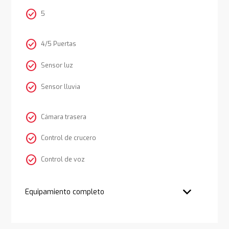
check_circle
5
check_circle
4/5 Puertas
check_circle
Sensor luz
check_circle
Sensor lluvia
check_circle
Cámara trasera
check_circle
Control de crucero
check_circle
Control de voz
Equipamiento completo