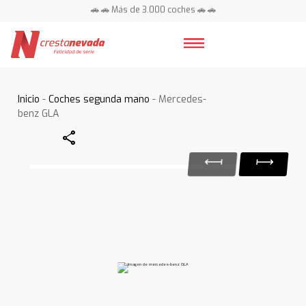
🚗 🚗 Más de 3.000 coches 🚗 🚗
📍 Centros en toda España ⭐
Inicio
-
Coches segunda mano
- Mercedes-
benz GLA
Share