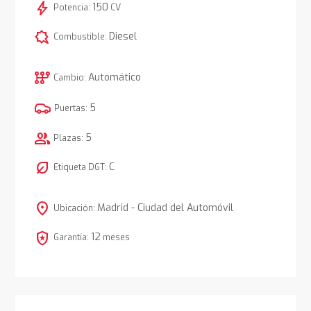
bolt
150
Potencia:
CV
comic_bubble
Diesel
Combustible:
auto_transmission
Automático
Cambio:
5
Puertas:
group
5
Plazas:
nest_eco_leaf
C
Etiqueta DGT:
location_on
Madrid - Ciudad del Automóvil
Ubicación:
local_police
12
Garantía:
meses