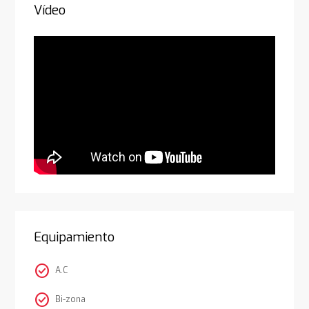
Vídeo
Equipamiento
check_circle
A.C
check_circle
Bi-zona