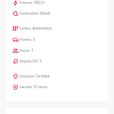
bolt
150
Potencia:
CV
comic_bubble
Diesel
Combustible:
auto_transmission
Automático
Cambio:
5
Puertas:
group
7
Plazas:
nest_eco_leaf
C
Etiqueta DGT:
location_on
Cordoba
Ubicación:
local_police
12
Garantía:
meses