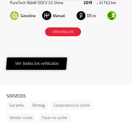
PureTech 96kW 130CV SS Shine
2019
61.763 km
Gasolina
131 cv
Manual
VER DETALLES
Ver todos los vehículos
SERVICIOS
Garantía
Renting
Compramos tu coche
Vender coche
Tasar mi coche