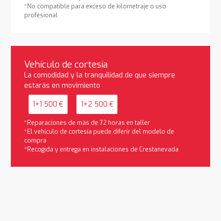
*No compatible para exceso de kilometraje o uso
profesional
Vehículo de cortesía
La comodidad y la tranquilidad de que siempre
estarás en movimiento
1+1 500 €
1+2 500 €
*Reparaciones de más de 72 horas en taller
*El vehículo de cortesía puede diferir del modelo de
compra
*Recogida y entrega en instalaciones de Crestanevada