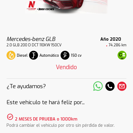
Mercedes-benz GLB
Año 2020
2.0 GLB 200 D DCT 110KW 150CV
74.286 km
Diesel
Automático
150 cv
Vendido
¿Te ayudamos?
Este vehículo te hará feliz por...
check_circle
2 MESES DE PRUEBA o 1000km
Podrá cambiar el vehículo por otro sin pérdida de valor.