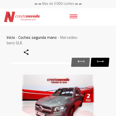
🚗 🚗 Más de 3.000 coches 🚗 🚗
📍 Centros en toda España ⭐
Inicio
-
Coches segunda mano
- Mercedes-
benz GLB
Share