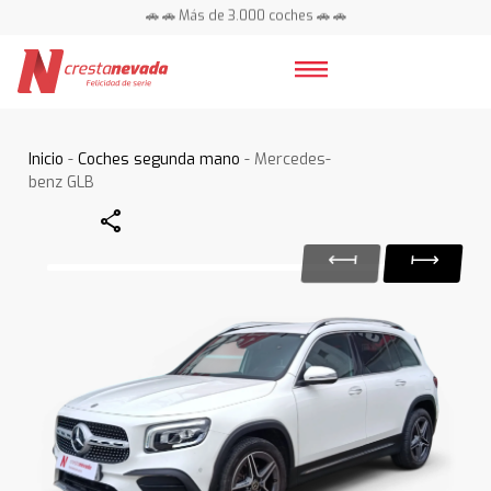
🚗 🚗 Más de 3.000 coches 🚗 🚗
📍 Centros en toda España ⭐
Inicio
-
Coches segunda mano
- Mercedes-
benz GLB
Share