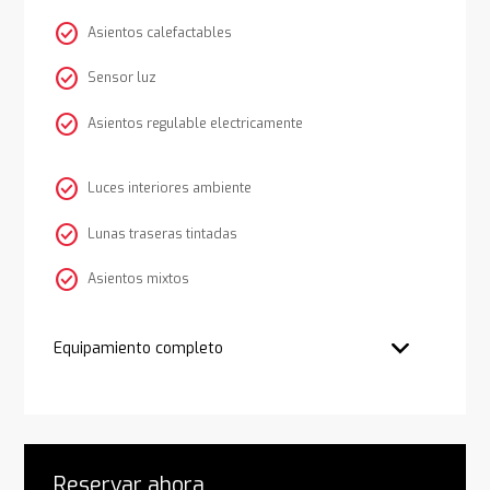
check_circle
Asientos calefactables
check_circle
Sensor luz
check_circle
Asientos regulable electricamente
check_circle
Luces interiores ambiente
check_circle
Lunas traseras tintadas
check_circle
Asientos mixtos
Equipamiento completo
Reservar ahora