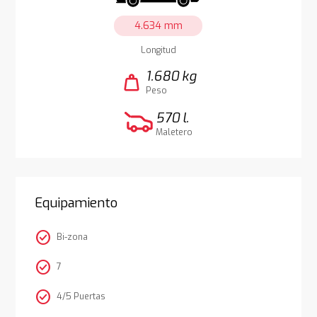
4.634 mm
Longitud
1.680 kg
weight
Peso
570 l.
Maletero
Equipamiento
check_circle
Bi-zona
check_circle
7
check_circle
4/5 Puertas