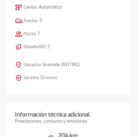
auto_transmission
Automático
Cambio:
5
Puertas:
group
7
Plazas:
nest_eco_leaf
C
Etiqueta DGT:
location_on
Granada (MOTRIL)
Ubicación:
local_police
12
Garantía:
meses
Información técnica adicional
Prestaciones, consumo y emisiones
204 km