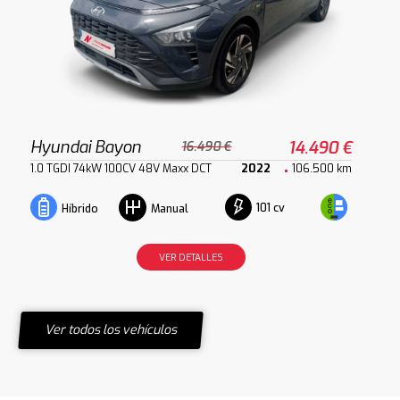
Hyundai Bayon
14.490 €
16.490 €
1.0 TGDI 74kW 100CV 48V Maxx DCT
2022
106.500 km
101 cv
Híbrido
Manual
VER DETALLES
Ver todos los vehículos