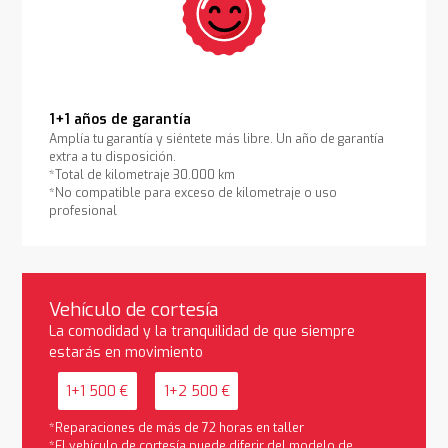
1+1 años de garantía
Amplía tu garantía y siéntete más libre. Un año de garantía
extra a tu disposición.
*Total de kilometraje 30.000 km
*No compatible para exceso de kilometraje o uso
profesional
Vehículo de cortesía
La comodidad y la tranquilidad de que siempre
estarás en movimiento
1+1 500 €
1+2 500 €
*Reparaciones de más de 72 horas en taller
*El vehículo de cortesía puede diferir del modelo de