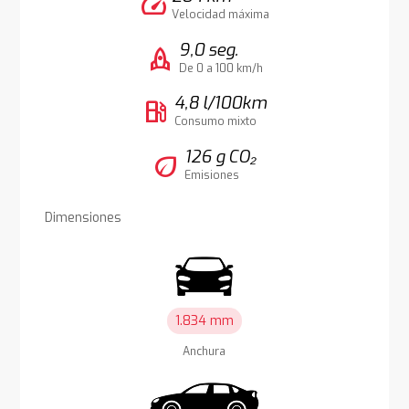
speed
Velocidad máxima
9,0 seg.
rocket
De 0 a 100 km/h
4,8 l/100km
local_gas_station
Consumo mixto
126 g CO₂
eco
Emisiones
Dimensiones
1.834 mm
Anchura