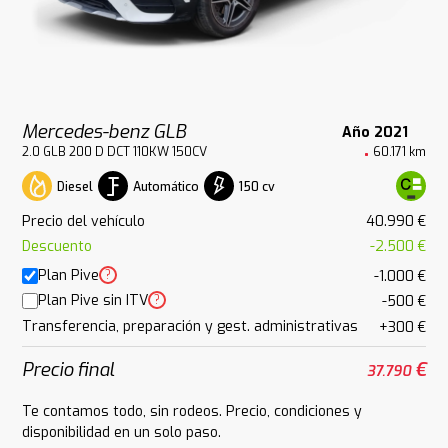
Mercedes-benz GLB
Año 2021
2.0 GLB 200 D DCT 110KW 150CV
60.171 km
Diesel
Automático
150 cv
Precio del vehículo
40.990 €
Descuento
-2.500 €
Plan Pive
?
-1.000 €
Plan Pive sin ITV
?
-500 €
Transferencia, preparación y gest. administrativas
+300 €
Precio final
€
37.790
Te contamos todo, sin rodeos. Precio, condiciones y
disponibilidad en un solo paso.