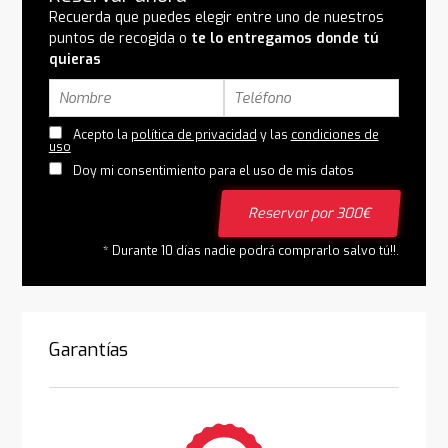
Recuerda que puedes elegir entre uno de nuestros
puntos de recogida o
te lo entregamos donde tú
quieras
Acepto la
política de privacidad
y las
condiciones de
uso
Doy mi consentimiento para el uso de mis datos
Reservar por 300€
* Durante 10 días nadie podrá comprarlo salvo tú!!.
Garantías