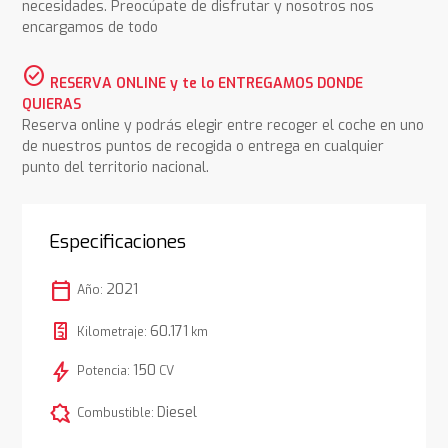
necesidades. Preocúpate de disfrutar y nosotros nos
encargamos de todo
check_circle
RESERVA ONLINE y te lo ENTREGAMOS DONDE
QUIERAS
Reserva online y podrás elegir entre recoger el coche en uno
de nuestros puntos de recogida o entrega en cualquier
punto del territorio nacional.
Especificaciones
calendar_today
2021
Año:
60.171
Kilometraje:
km
bolt
150
Potencia:
CV
comic_bubble
Diesel
Combustible: