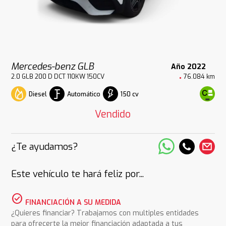
Mercedes-benz GLB
Año 2022
2.0 GLB 200 D DCT 110KW 150CV
76.084 km
Diesel
Automático
150 cv
Vendido
¿Te ayudamos?
Este vehículo te hará feliz por...
check_circle
FINANCIACIÓN A SU MEDIDA
¿Quieres financiar? Trabajamos con multiples entidades
para ofrecerte la mejor financiación adaptada a tus