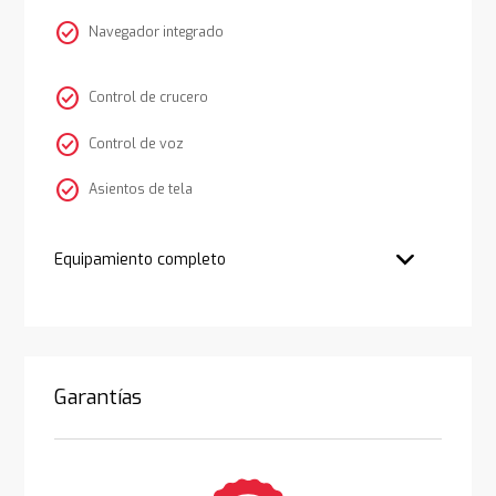
check_circle
Navegador integrado
check_circle
Control de crucero
check_circle
Control de voz
check_circle
Asientos de tela
Equipamiento completo
Garantías