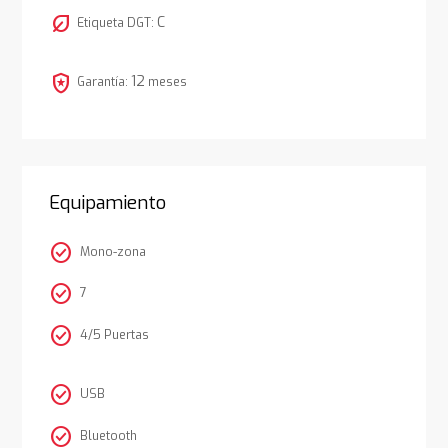
nest_eco_leaf
C
Etiqueta DGT:
local_police
12
Garantía:
meses
Equipamiento
check_circle
Mono-zona
check_circle
7
check_circle
4/5 Puertas
check_circle
USB
check_circle
Bluetooth