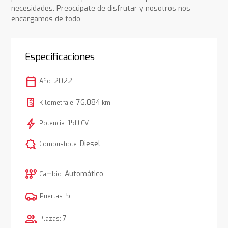
necesidades. Preocúpate de disfrutar y nosotros nos
encargamos de todo
Especificaciones
calendar_today
2022
Año:
76.084
Kilometraje:
km
bolt
150
Potencia:
CV
comic_bubble
Diesel
Combustible:
auto_transmission
Automático
Cambio:
5
Puertas:
group
7
Plazas: