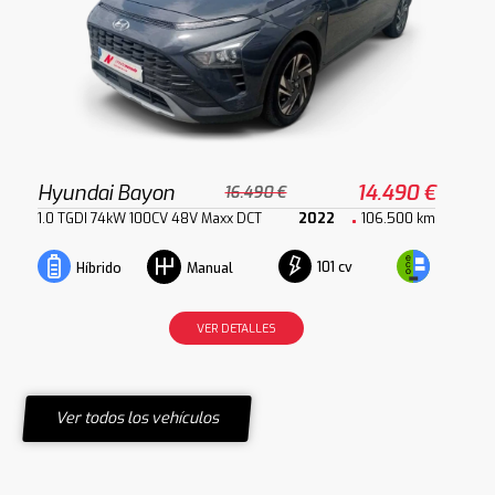
Hyundai Bayon
14.490 €
16.490 €
1.0 TGDI 74kW 100CV 48V Maxx DCT
2022
106.500 km
101 cv
Híbrido
Manual
VER DETALLES
Ver todos los vehículos