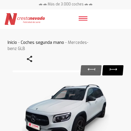
🚗 🚗 Más de 3.000 coches 🚗 🚗
📍 Centros en toda España ⭐
Inicio
-
Coches segunda mano
- Mercedes-
benz GLB
Share