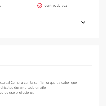
check_circle
z
Control de voz
ncluida! Compra con la confianza que da saber que
ehículos durante todo un año.
los de uso profesional