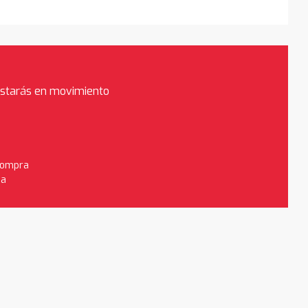
estarás en movimiento
 compra
da