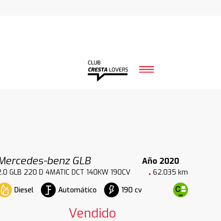
Mercedes-benz GLB
Año 2020
2.0 GLB 220 D 4MATIC DCT 140KW 190CV
62.035 km
Diesel
Automático
190 cv
Vendido