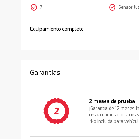
check_circle
check_circle
7
Sensor lu
Equipamiento completo
Garantías
2 meses de prueba
¡Garantía de 12 meses i
respaldamos nuestros v
*No incluida para vehícu