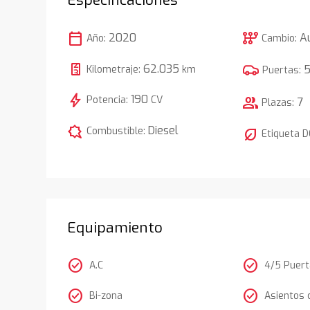
calendar_today
auto_transmission
2020
A
Año:
Cambio:
62.035
Kilometraje:
km
Puertas:
bolt
190
Potencia:
CV
group
7
Plazas:
comic_bubble
Diesel
Combustible:
nest_eco_leaf
Etiqueta 
Equipamiento
check_circle
check_circle
A.C
4/5 Puer
check_circle
check_circle
Bi-zona
Asientos 