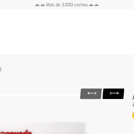
🚗 🚗 Más de 3.000 coches 🚗 🚗
📍 Centros en toda España ⭐
B