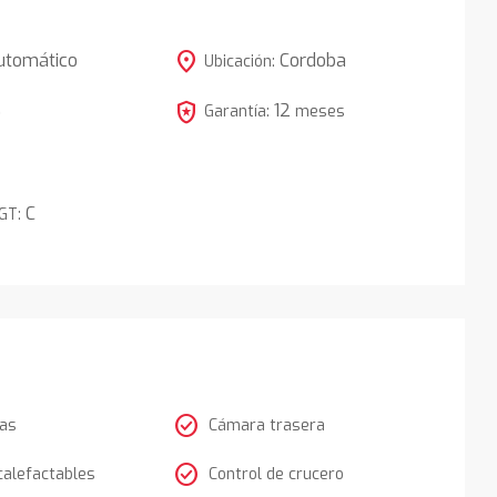
location_on
utomático
Cordoba
Ubicación:
local_police
12
5
Garantía:
meses
C
DGT:
check_circle
tas
Cámara trasera
check_circle
calefactables
Control de crucero