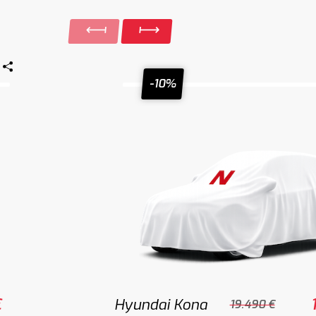
-10%
€
Hyundai Kona
19.490 €