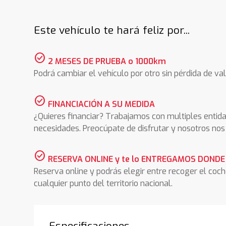
Este vehículo te hará feliz por...
check_circle
2 MESES DE PRUEBA o 1000km
Podrá cambiar el vehículo por otro sin pérdida de val
check_circle
FINANCIACIÓN A SU MEDIDA
¿Quieres financiar? Trabajamos con multiples entida
necesidades. Preocúpate de disfrutar y nosotros n
check_circle
RESERVA ONLINE y te lo ENTREGAMOS DONDE
Reserva online y podrás elegir entre recoger el coc
cualquier punto del territorio nacional.
Especificaciones