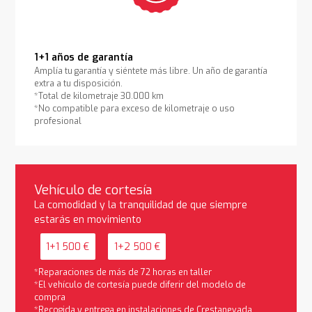
1+1 años de garantía
Amplía tu garantía y siéntete más libre. Un año de garantía
extra a tu disposición.
*Total de kilometraje 30.000 km
*No compatible para exceso de kilometraje o uso
profesional
Vehículo de cortesía
La comodidad y la tranquilidad de que siempre
estarás en movimiento
1+1 500 €
1+2 500 €
*Reparaciones de más de 72 horas en taller
*El vehículo de cortesía puede diferir del modelo de
compra
*Recogida y entrega en instalaciones de Crestanevada