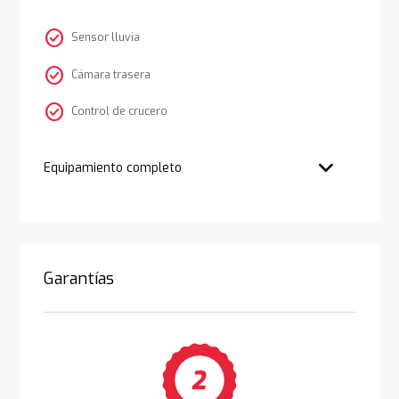
check_circle
Sensor lluvia
check_circle
Cámara trasera
check_circle
Control de crucero
Equipamiento completo
Garantías