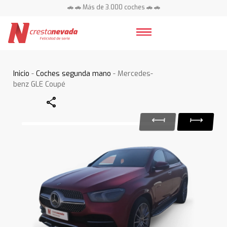
🚗 🚗 Más de 3.000 coches 🚗 🚗
📍 Centros en toda España ⭐
Inicio
-
Coches segunda mano
- Mercedes-
benz GLE Coupé
Share