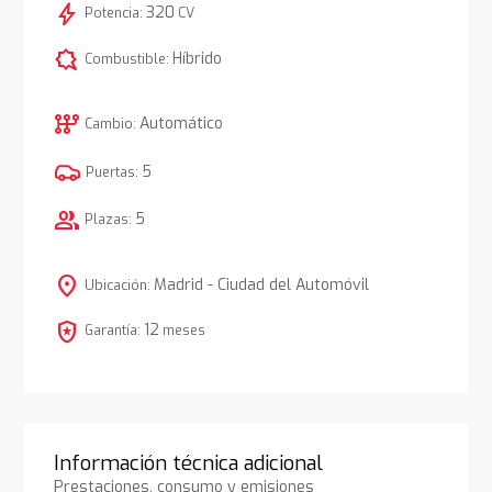
bolt
320
Potencia:
CV
comic_bubble
Híbrido
Combustible:
auto_transmission
Automático
Cambio:
5
Puertas:
group
5
Plazas:
location_on
Madrid - Ciudad del Automóvil
Ubicación:
local_police
12
Garantía:
meses
Información técnica adicional
Prestaciones, consumo y emisiones