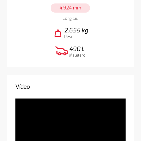
4.924 mm
Longitud
2.655 kg
weight
Peso
490 l.
Maletero
Vídeo