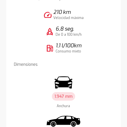
210 km
speed
Velocidad máxima
6,8 seg.
rocket
De 0 a 100 km/h
1,1 l/100km
local_gas_station
Consumo mixto
Dimensiones
1.947 mm
Anchura