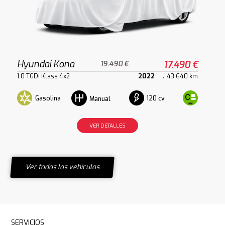
Hyundai Kona
17.490 €
19.490 €
1.0 TGDi Klass 4x2
2022
43.640 km
Gasolina
120 cv
Manual
VER DETALLES
Ver todos los vehículos
SERVICIOS