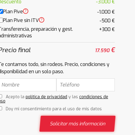
Descuento
-3.000 €
Plan Pive
?
-1.000 €
Plan Pive sin ITV
?
-500 €
Transferencia, preparación y gest.
+300 €
administrativas
Precio final
€
17.590
Te contamos todo, sin rodeos. Precio, condiciones y
disponibilidad en un solo paso.
Acepto la
política de privacidad
y las
condiciones de
uso
Doy mi consentimiento para el uso de mis datos
Solicitar más información