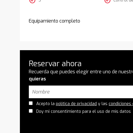
check_circle
check_circle
Equipamiento completo
Reservar ahora
Recuerda que puedes elegir entre uno de nuestr
quieras
Acepto la
política de privacidad
y las
condiciones
Doy mi consentimiento para el uso de mis datos