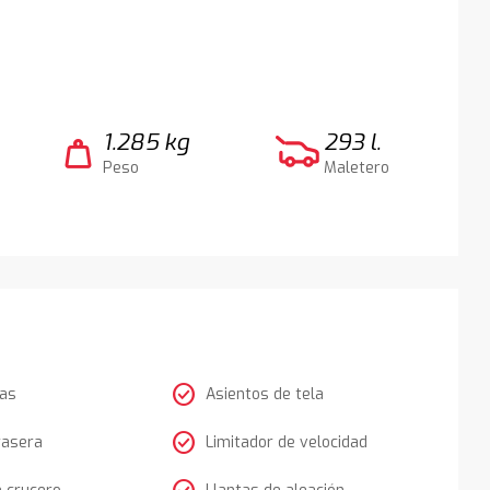
1.285 kg
293 l.
weight
Peso
Maletero
check_circle
tas
Asientos de tela
check_circle
rasera
Limitador de velocidad
e crucero
Llantas de aleación