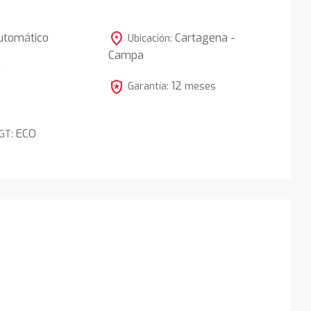
location_on
utomático
Cartagena -
Ubicación:
Campa
5
local_police
12
Garantía:
meses
ECO
DGT: