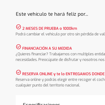
Este vehículo te hará feliz por...
check_circle
2 MESES DE PRUEBA o 1000km
Podrá cambiar el vehículo por otro sin pérdida de val
check_circle
FINANCIACIÓN A SU MEDIDA
¿Quieres financiar? Trabajamos con multiples entida
necesidades. Preocúpate de disfrutar y nosotros n
check_circle
RESERVA ONLINE y te lo ENTREGAMOS DONDE
Reserva online y podrás elegir entre recoger el coc
cualquier punto del territorio nacional.
Especificaciones