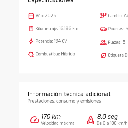
calendar_today
auto_transmission
2025
A
Año:
Cambio:
16.186
Kilometraje:
km
Puertas:
bolt
194
Potencia:
CV
group
5
Plazas:
comic_bubble
Híbrido
Combustible:
nest_eco_leaf
Etiqueta 
Información técnica adicional
Prestaciones, consumo y emisiones
170 km
8,0 seg.
speed
rocket
Velocidad máxima
De 0 a 100 km/h