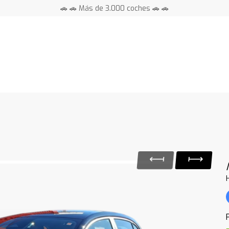
🚗 🚗 Más de 3.000 coches 🚗 🚗
📍 Centros en toda España ⭐