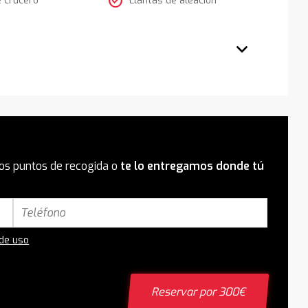
check_circle
os puntos de recogida o
te lo entregamos donde tú
 de uso
Reservar por 300€