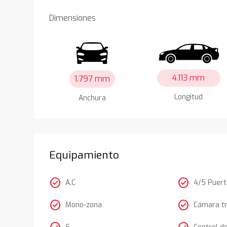
Dimensiones
4.113 mm
1.797 mm
Longitud
Anchura
Equipamiento
check_circle
check_circle
A.C
4/5 Puer
check_circle
check_circle
Mono-zona
Cámara t
5
Control d