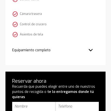
check_circle
Cámara trasera
check_circle
Control de crucero
check_circle
Asientos de tela
Equipamiento completo
Reservar ahora
Recuerda que puedes elegir entre uno de nuestros
puntos de recogida o
te lo entregamos donde tú
quieras