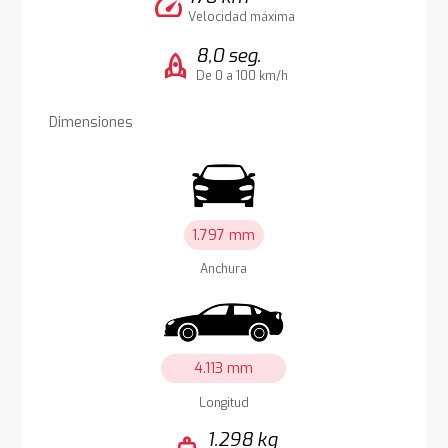
speed
Velocidad máxima
8,0 seg.
rocket
De 0 a 100 km/h
Dimensiones
1.797 mm
Anchura
4.113 mm
Longitud
1.298 kg