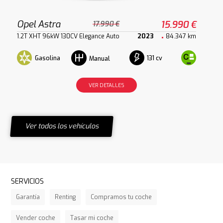
Opel Astra
15.990 €
17.990 €
1.2T XHT 96kW 130CV Elegance Auto
2023
84.347 km
Gasolina
131 cv
Manual
VER DETALLES
Ver todos los vehículos
SERVICIOS
Garantía
Renting
Compramos tu coche
Vender coche
Tasar mi coche