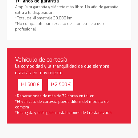
1+1 años de garantía
Amplía tu garantía y siéntete más libre. Un año de garantía
extra a tu disposición.
*Total de kilometraje 30.000 km
*No compatible para exceso de kilometraje o uso
profesional
Vehículo de cortesía
La comodidad y la tranquilidad de que siempre
estarás en movimiento
1+1 500 €
1+2 500 €
*Reparaciones de más de 72 horas en taller
*El vehículo de cortesía puede diferir del modelo de
compra
*Recogida y entrega en instalaciones de Crestanevada