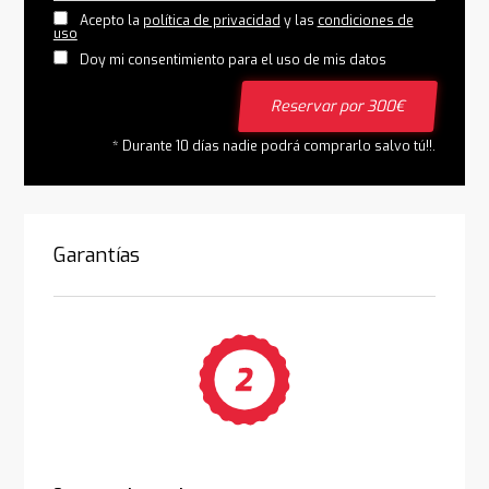
Acepto la
política de privacidad
y las
condiciones de
uso
Doy mi consentimiento para el uso de mis datos
Reservar por 300€
* Durante 10 días nadie podrá comprarlo salvo tú!!.
Garantías