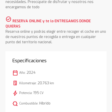
necesidades. Preocúpate de disfrutar y nosotros nos
encargamos de todo
check_circle
RESERVA ONLINE y te lo ENTREGAMOS DONDE
QUIERAS
Reserva online y podrás elegir entre recoger el coche en uno
de nuestros puntos de recogida o entrega en cualquier
punto del territorio nacional.
Especificaciones
calendar_today
2024
Año:
20.763
Kilometraje:
km
bolt
195
Potencia:
CV
comic_bubble
Híbrido
Combustible: