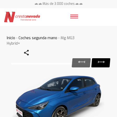
🚗 🚗 Más de 3.000 coches 🚗 🚗
📍 Centros en toda España ⭐
Inicio
-
Coches segunda mano
- Mg MG3
Hybrid+
Share