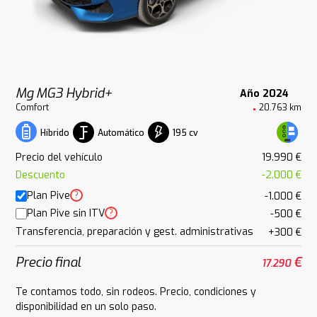
Mg MG3 Hybrid+
Año 2024
Comfort
20.763 km
Automático
195 cv
Híbrido
Precio del vehículo
19.990 €
Descuento
-2.000 €
Plan Pive
?
-1.000 €
Plan Pive sin ITV
?
-500 €
Transferencia, preparación y gest. administrativas
+300 €
Precio final
€
17.290
Te contamos todo, sin rodeos. Precio, condiciones y
disponibilidad en un solo paso.