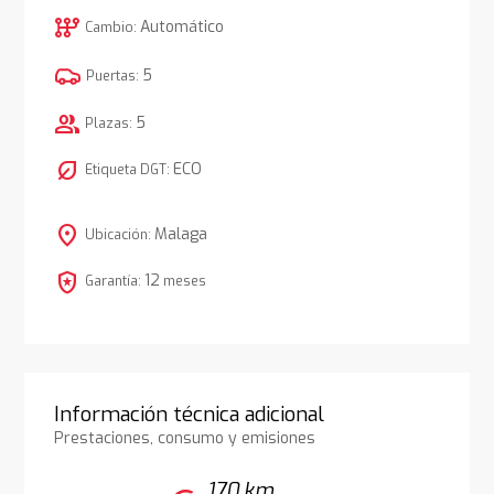
auto_transmission
Automático
Cambio:
5
Puertas:
group
5
Plazas:
nest_eco_leaf
ECO
Etiqueta DGT:
location_on
Malaga
Ubicación:
local_police
12
Garantía:
meses
Información técnica adicional
Prestaciones, consumo y emisiones
170 km