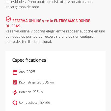
necesidades. Preocúpate de disfrutar y nosotros nos
encargamos de todo
check_circle
RESERVA ONLINE y te lo ENTREGAMOS DONDE
QUIERAS
Reserva online y podrás elegir entre recoger el coche en uno
de nuestros puntos de recogida o entrega en cualquier
punto del territorio nacional.
Especificaciones
calendar_today
2025
Año:
20.595
Kilometraje:
km
bolt
195
Potencia:
CV
comic_bubble
Híbrido
Combustible: