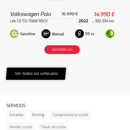
Volkswagen Polo
14.990 €
16.990 €
Life 1.0 TSI 70kW 95CV
2022
100.394 km
Gasolina
95 cv
Manual
VER DETALLES
Ver todos los vehículos
SERVICIOS
Garantía
Renting
Compramos tu coche
Vender coche
Tasar mi coche