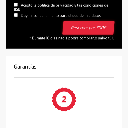
Acepto la
política de privacidad
y las
condiciones de
uso
Doy mi consentimiento para el uso de mis datos
Reservar por 300€
* Durante 10 días nadie podrá comprarlo salvo tú!!.
Garantías