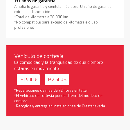
1+1 años de garantía
Amplía tu garantía y siéntete más libre. Un año de garantía
extra a tu disposición.
*Total de kilometraje 30.000 km
*No compatible para exceso de kilometraje o uso
profesional
Vehículo de cortesía
La comodidad y la tranquilidad de que siempre
estarás en movimiento
1+1 500 €
1+2 500 €
*Reparaciones de más de 72 horas en taller
*El vehículo de cortesía puede diferir del modelo de
compra
*Recogida y entrega en instalaciones de Crestanevada