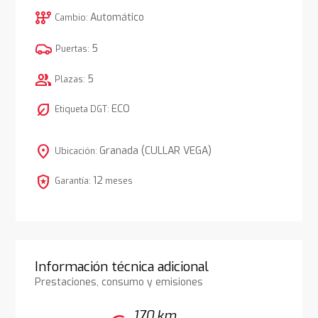
auto_transmission
Automático
Cambio:
5
Puertas:
group
5
Plazas:
nest_eco_leaf
ECO
Etiqueta DGT:
location_on
Granada (CULLAR VEGA)
Ubicación:
local_police
12
Garantía:
meses
Información técnica adicional
Prestaciones, consumo y emisiones
170 km