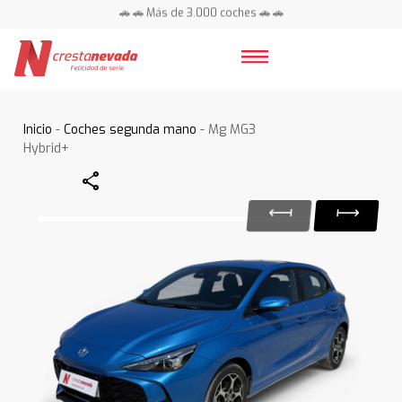
🚗 🚗 Más de 3.000 coches 🚗 🚗
📍 Centros en toda España ⭐
Inicio
-
Coches segunda mano
- Mg MG3
Hybrid+
Share