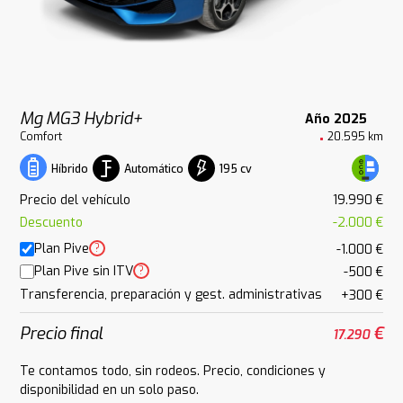
Mg MG3 Hybrid+
Año 2025
Comfort
20.595 km
Automático
195 cv
Híbrido
Precio del vehículo
19.990 €
Descuento
-2.000 €
Plan Pive
?
-1.000 €
Plan Pive sin ITV
?
-500 €
Transferencia, preparación y gest. administrativas
+300 €
Precio final
€
17.290
Te contamos todo, sin rodeos. Precio, condiciones y
disponibilidad en un solo paso.