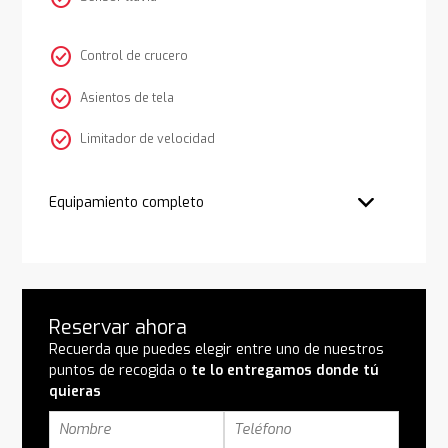
check_circle
Control de crucero
check_circle
Asientos de tela
check_circle
Limitador de velocidad
Equipamiento completo
Reservar ahora
Recuerda que puedes elegir entre uno de nuestros
puntos de recogida o
te lo entregamos donde tú
quieras