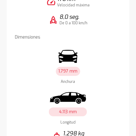
speed
Velocidad máxima
8,0 seg.
rocket
De 0 a 100 km/h
Dimensiones
1.797 mm
Anchura
4.113 mm
Longitud
1.298 kg