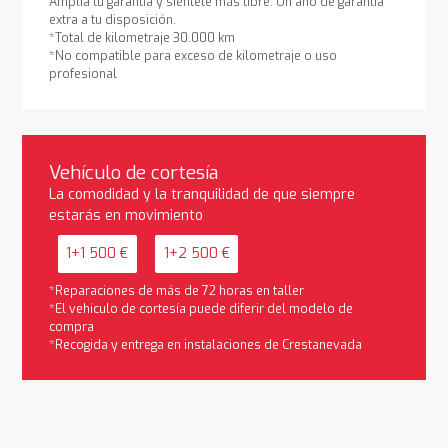
Amplía tu garantía y siéntete más libre. Un año de garantía
extra a tu disposición.
*Total de kilometraje 30.000 km
*No compatible para exceso de kilometraje o uso
profesional
Vehículo de cortesía
La comodidad y la tranquilidad de que siempre
estarás en movimiento
1+1 500 €
1+2 500 €
*Reparaciones de más de 72 horas en taller
*El vehículo de cortesía puede diferir del modelo de
compra
*Recogida y entrega en instalaciones de Crestanevada