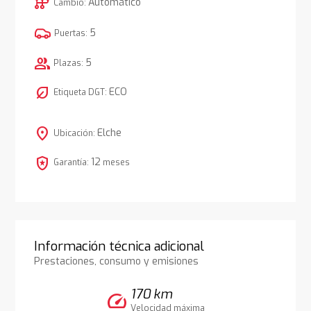
auto_transmission
Automático
Cambio:
5
Puertas:
group
5
Plazas:
nest_eco_leaf
ECO
Etiqueta DGT:
location_on
Elche
Ubicación:
local_police
12
Garantía:
meses
Información técnica adicional
Prestaciones, consumo y emisiones
170 km
speed
Velocidad máxima