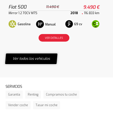
Fiat 500
9.490 €
11.490 €
Mirror 1.2 70CV MT5
2018
116.833 km
Gasolina
69 cv
Manual
VER DETALLES
Ver todos los vehículos
SERVICIOS
Garantía
Renting
Compramos tu coche
Vender coche
Tasar mi coche