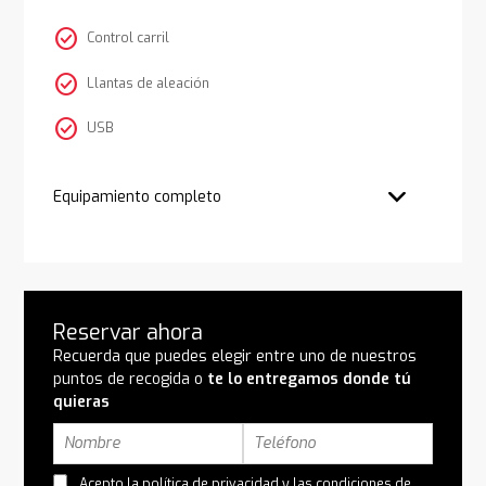
check_circle
Control carril
check_circle
Llantas de aleación
check_circle
USB
Equipamiento completo
Reservar ahora
Recuerda que puedes elegir entre uno de nuestros
puntos de recogida o
te lo entregamos donde tú
quieras
Acepto la
política de privacidad
y las
condiciones de