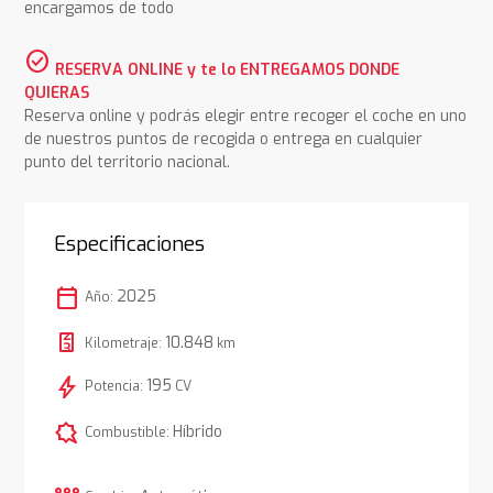
encargamos de todo
check_circle
RESERVA ONLINE y te lo ENTREGAMOS DONDE
QUIERAS
Reserva online y podrás elegir entre recoger el coche en uno
de nuestros puntos de recogida o entrega en cualquier
punto del territorio nacional.
Especificaciones
calendar_today
2025
Año:
10.848
Kilometraje:
km
bolt
195
Potencia:
CV
comic_bubble
Híbrido
Combustible: