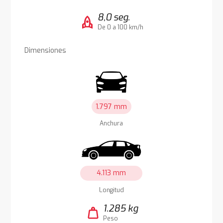
8,0 seg.
rocket
De 0 a 100 km/h
Dimensiones
1.797 mm
Anchura
4.113 mm
Longitud
1.285 kg
weight
Peso