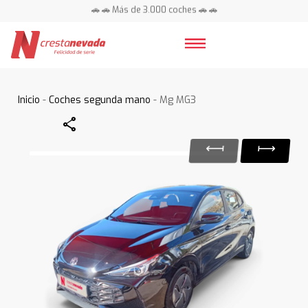
🚗 🚗 Más de 3.000 coches 🚗 🚗
📍 Centros en toda España ⭐
Inicio
-
Coches segunda mano
- Mg MG3
Share