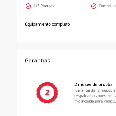
check_circle
check_circle
4/5 Puertas
Control d
Equipamiento completo
Garantías
2 meses de prueba
¡Garantía de 12 meses i
respaldamos nuestros v
*No incluida para vehícu