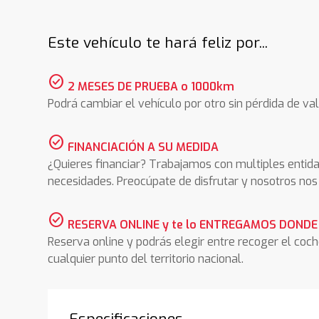
Este vehículo te hará feliz por...
check_circle
2 MESES DE PRUEBA o 1000km
Podrá cambiar el vehículo por otro sin pérdida de val
check_circle
FINANCIACIÓN A SU MEDIDA
¿Quieres financiar? Trabajamos con multiples entida
necesidades. Preocúpate de disfrutar y nosotros n
check_circle
RESERVA ONLINE y te lo ENTREGAMOS DONDE
Reserva online y podrás elegir entre recoger el coc
cualquier punto del territorio nacional.
Especificaciones