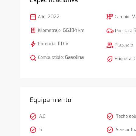
calendar_today
auto_transmission
2022
M
Año:
Cambio:
66.184
Kilometraje:
km
Puertas:
bolt
111
Potencia:
CV
group
5
Plazas:
comic_bubble
Gasolina
Combustible:
nest_eco_leaf
Etiqueta 
Equipamiento
check_circle
check_circle
A.C
Techo sol
check_circle
check_circle
5
Sensor lu