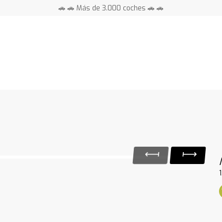
🚗 🚗 Más de 3.000 coches 🚗 🚗
📍 Centros en toda España ⭐