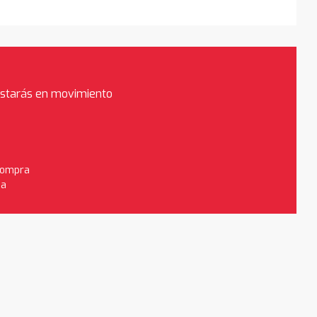
estarás en movimiento
 compra
da