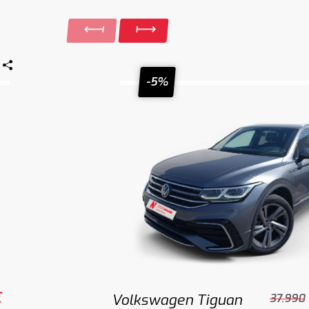
-5%
€
Volkswagen Tiguan
37.990