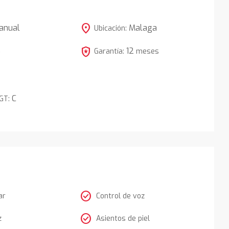
location_on
anual
Malaga
Ubicación:
local_police
12
5
Garantía:
meses
C
DGT:
check_circle
ar
Control de voz
check_circle
z
Asientos de piel