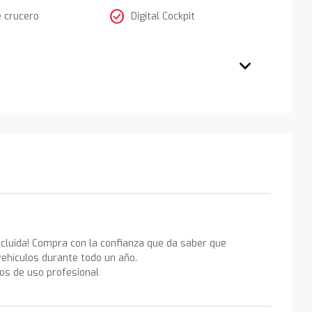
check_circle
e crucero
Digital Cockpit
ncluida! Compra con la confianza que da saber que
ehículos durante todo un año.
los de uso profesional