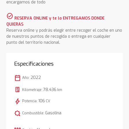
encargamos de todo
check_circle
RESERVA ONLINE y te lo ENTREGAMOS DONDE
QUIERAS
Reserva online y podrás elegir entre recoger el coche en uno
de nuestros puntos de recogida o entrega en cualquier
punto del territorio nacional.
Especificaciones
calendar_today
2022
Año:
78.436
Kilometraje:
km
bolt
106
Potencia:
CV
comic_bubble
Gasolina
Combustible: