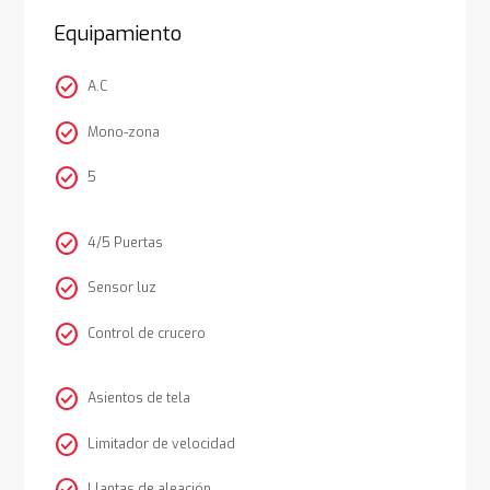
Equipamiento
check_circle
A.C
check_circle
Mono-zona
check_circle
5
check_circle
4/5 Puertas
check_circle
Sensor luz
check_circle
Control de crucero
check_circle
Asientos de tela
check_circle
Limitador de velocidad
Llantas de aleación