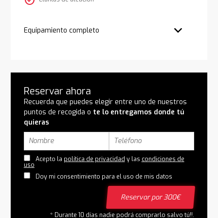
check_circle
Equipamiento completo
Reservar ahora
Recuerda que puedes elegir entre uno de nuestros
puntos de recogida o
te lo entregamos donde tú
quieras
Acepto la
política de privacidad
y las
condiciones de
uso
Doy mi consentimiento para el uso de mis datos
Reservar por 300€
* Durante 10 días nadie podrá comprarlo salvo tú!!.