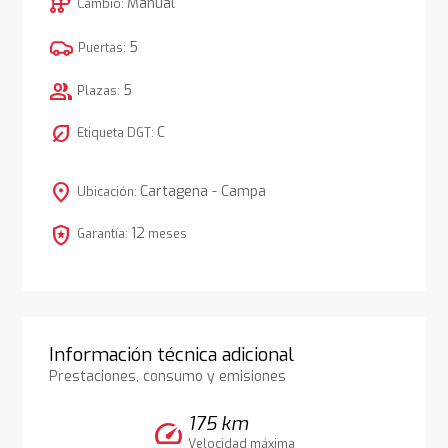
auto_transmission
Manual
Cambio:
5
Puertas:
group
5
Plazas:
nest_eco_leaf
C
Etiqueta DGT:
location_on
Cartagena - Campa
Ubicación:
local_police
12
Garantía:
meses
Información técnica adicional
Prestaciones, consumo y emisiones
175 km
speed
Velocidad máxima