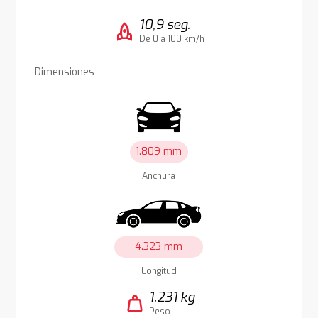
10,9 seg.
rocket
De 0 a 100 km/h
Dimensiones
1.809 mm
Anchura
4.323 mm
Longitud
1.231 kg
weight
Peso