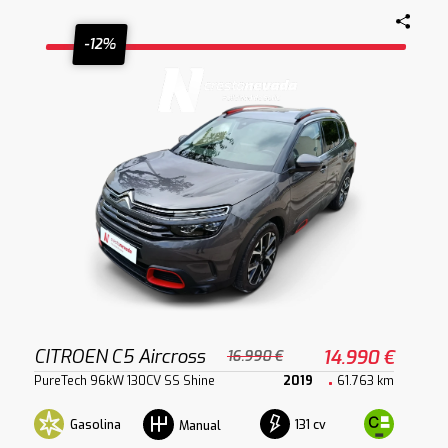
-12%
CITROEN C5 Aircross
14.990 €
16.990 €
PureTech 96kW 130CV SS Shine
2019
61.763 km
Gasolina
131 cv
Manual