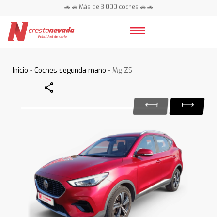
🚗 🚗 Más de 3.000 coches 🚗 🚗
📍 Centros en toda España ⭐
Inicio
-
Coches segunda mano
- Mg ZS
Share