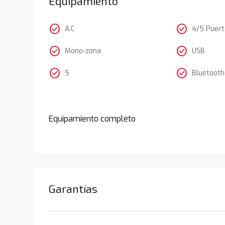
Equipamiento
check_circle
check_circle
A.C
4/5 Puer
check_circle
check_circle
Mono-zona
USB
check_circle
check_circle
5
Bluetooth
Equipamiento completo
Garantías