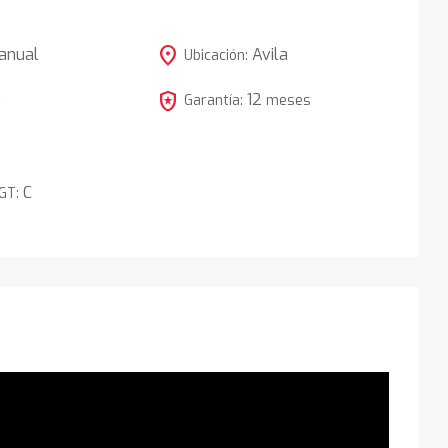
location_on
anual
Avila
Ubicación:
local_police
12
5
Garantía:
meses
C
DGT: