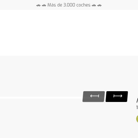
🚗 🚗 Más de 3.000 coches 🚗 🚗
📍 Centros en toda España ⭐