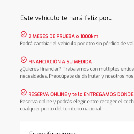
Este vehículo te hará feliz por...
check_circle
2 MESES DE PRUEBA o 1000km
Podrá cambiar el vehículo por otro sin pérdida de val
check_circle
FINANCIACIÓN A SU MEDIDA
¿Quieres financiar? Trabajamos con multiples entida
necesidades. Preocúpate de disfrutar y nosotros n
check_circle
RESERVA ONLINE y te lo ENTREGAMOS DONDE
Reserva online y podrás elegir entre recoger el coc
cualquier punto del territorio nacional.
Especificaciones