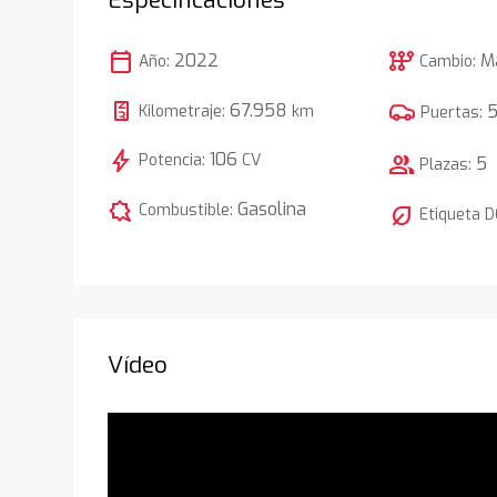
calendar_today
auto_transmission
2022
M
Año:
Cambio:
67.958
Kilometraje:
km
Puertas:
bolt
106
Potencia:
CV
group
5
Plazas:
comic_bubble
Gasolina
Combustible:
nest_eco_leaf
Etiqueta 
Vídeo