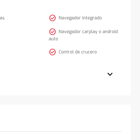
check_circle
tas
Navegador integrado
check_circle
Navegador carplay o android
auto
check_circle
Control de crucero