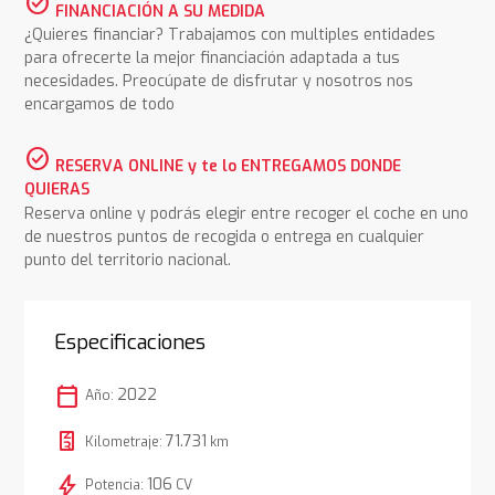
check_circle
FINANCIACIÓN A SU MEDIDA
¿Quieres financiar? Trabajamos con multiples entidades
para ofrecerte la mejor financiación adaptada a tus
necesidades. Preocúpate de disfrutar y nosotros nos
encargamos de todo
check_circle
RESERVA ONLINE y te lo ENTREGAMOS DONDE
QUIERAS
Reserva online y podrás elegir entre recoger el coche en uno
de nuestros puntos de recogida o entrega en cualquier
punto del territorio nacional.
Especificaciones
calendar_today
2022
Año:
71.731
Kilometraje:
km
bolt
106
Potencia:
CV