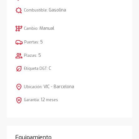
comic_bubble
Gasolina
Combustible:
auto_transmission
Manual
Cambio:
5
Puertas:
group
5
Plazas:
nest_eco_leaf
C
Etiqueta DGT:
location_on
VIC - Barcelona
Ubicación:
local_police
12
Garantía:
meses
Equipamiento