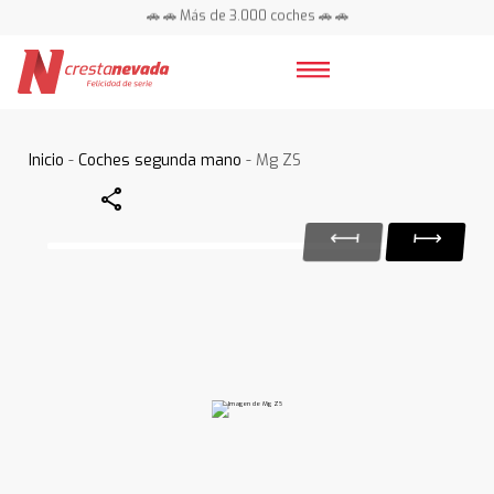
🚗 🚗 Más de 3.000 coches 🚗 🚗
📍 Centros en toda España ⭐
Inicio
-
Coches segunda mano
- Mg ZS
Share