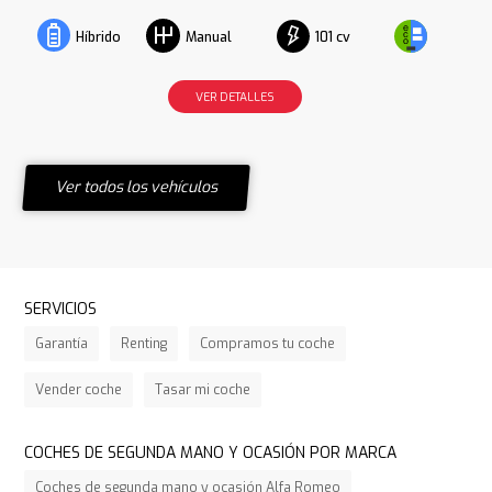
101 cv
Híbrido
Manual
VER DETALLES
Ver todos los vehículos
SERVICIOS
Garantía
Renting
Compramos tu coche
Vender coche
Tasar mi coche
COCHES DE SEGUNDA MANO Y OCASIÓN POR MARCA
Coches de segunda mano y ocasión Alfa Romeo