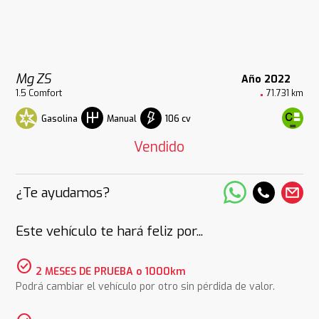
Mg ZS
Año 2022
1.5 Comfort
71.731 km
Gasolina
106 cv
Manual
Vendido
¿Te ayudamos?
Este vehículo te hará feliz por...
check_circle
2 MESES DE PRUEBA o 1000km
Podrá cambiar el vehículo por otro sin pérdida de valor.