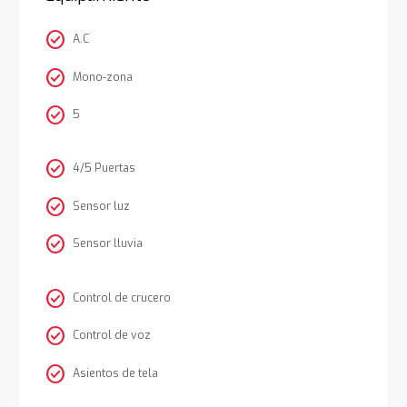
check_circle
A.C
check_circle
Mono-zona
check_circle
5
check_circle
4/5 Puertas
check_circle
Sensor luz
check_circle
Sensor lluvia
check_circle
Control de crucero
check_circle
Control de voz
check_circle
Asientos de tela