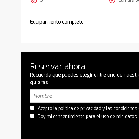
check_circle
check_circle
Equipamiento completo
Reservar ahora
Recuerda que puedes elegir entre uno de nuestr
quieras
Acepto la
política de privacidad
y las
condiciones
Doy mi consentimiento para el uso de mis datos