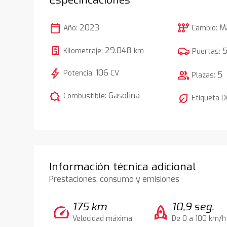
calendar_today
auto_transmission
2023
M
Año:
Cambio:
29.048
Kilometraje:
km
Puertas:
bolt
106
Potencia:
CV
group
5
Plazas:
comic_bubble
Gasolina
Combustible:
nest_eco_leaf
Etiqueta 
Información técnica adicional
Prestaciones, consumo y emisiones
175 km
10,9 seg.
speed
rocket
Velocidad máxima
De 0 a 100 km/h