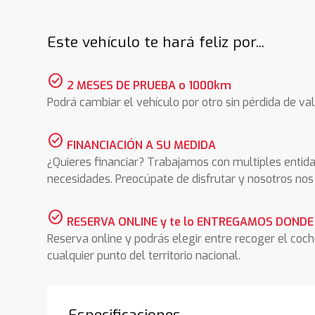
Este vehículo te hará feliz por...
check_circle
2 MESES DE PRUEBA o 1000km
Podrá cambiar el vehículo por otro sin pérdida de val
check_circle
FINANCIACIÓN A SU MEDIDA
¿Quieres financiar? Trabajamos con multiples entida
necesidades. Preocúpate de disfrutar y nosotros n
check_circle
RESERVA ONLINE y te lo ENTREGAMOS DONDE
Reserva online y podrás elegir entre recoger el coc
cualquier punto del territorio nacional.
Especificaciones