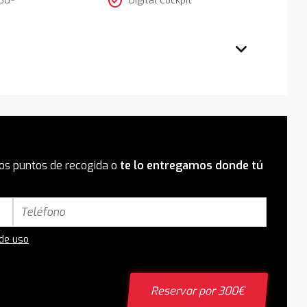
check_circle
os puntos de recogida o
te lo entregamos donde tú
 de uso
Reservar por 300€