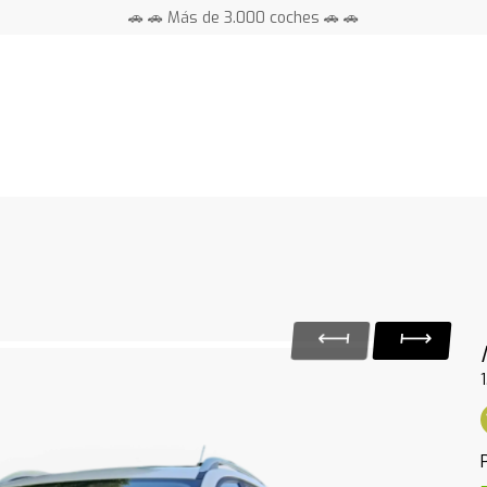
🚗 🚗 Más de 3.000 coches 🚗 🚗
📍 Centros en toda España ⭐