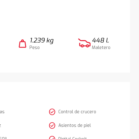
1.239 kg
448 l.
weight
Peso
Maletero
check_circle
tas
Control de crucero
check_circle
z
Asientos de piel
60º
Digital Cockpit