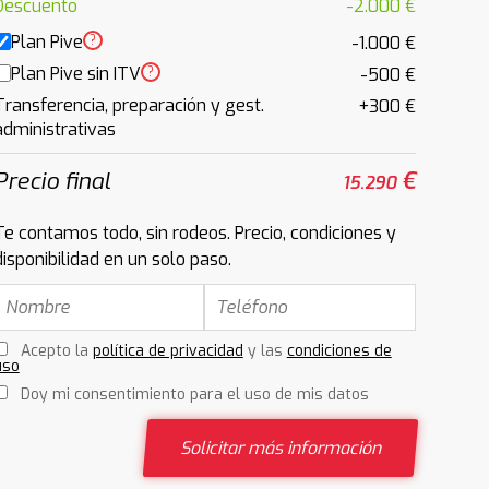
Descuento
-2.000 €
Plan Pive
?
-1.000 €
Plan Pive sin ITV
?
-500 €
Transferencia, preparación y gest.
+300 €
administrativas
Precio final
€
15.290
Te contamos todo, sin rodeos. Precio, condiciones y
disponibilidad en un solo paso.
Acepto la
política de privacidad
y las
condiciones de
uso
Doy mi consentimiento para el uso de mis datos
Solicitar más información