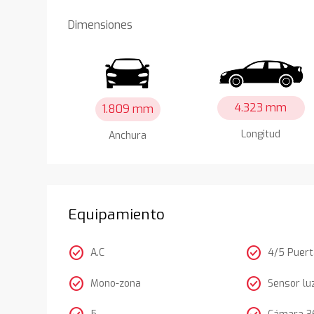
Dimensiones
4.323 mm
1.809 mm
Longitud
Anchura
Equipamiento
check_circle
check_circle
A.C
4/5 Puer
check_circle
check_circle
Mono-zona
Sensor lu
5
Cámara 3