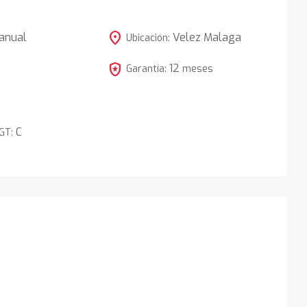
location_on
anual
Velez Malaga
Ubicación:
local_police
12
5
Garantía:
meses
C
DGT: