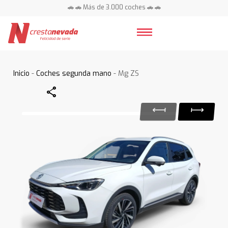
🚗 🚗 Más de 3.000 coches 🚗 🚗
📍 Centros en toda España ⭐
Inicio
-
Coches segunda mano
- Mg ZS
Share