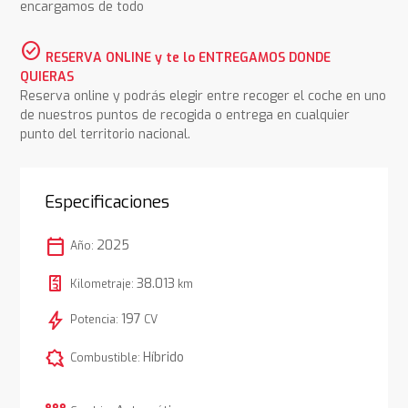
encargamos de todo
check_circle
RESERVA ONLINE y te lo ENTREGAMOS DONDE
QUIERAS
Reserva online y podrás elegir entre recoger el coche en uno
de nuestros puntos de recogida o entrega en cualquier
punto del territorio nacional.
Especificaciones
calendar_today
2025
Año:
38.013
Kilometraje:
km
bolt
197
Potencia:
CV
comic_bubble
Híbrido
Combustible: