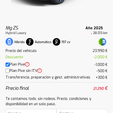
Mg ZS
Año 2025
Hybrid Luxury
38.013 km
Automático
197 cv
Híbrido
Precio del vehículo
23.990 €
Descuento
-2.000 €
Plan Pive
?
-1.000 €
Plan Pive sin ITV
?
-500 €
Transferencia, preparación y gest. administrativas
+300 €
Precio final
€
21.290
Te contamos todo, sin rodeos. Precio, condiciones y
disponibilidad en un solo paso.