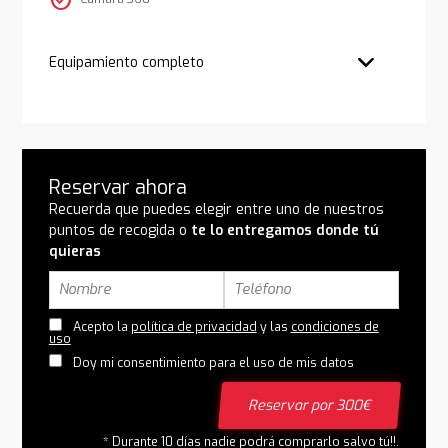
check_circle
Equipamiento completo
Reservar ahora
Recuerda que puedes elegir entre uno de nuestros
puntos de recogida o
te lo entregamos donde tú
quieras
Acepto la
política de privacidad
y las
condiciones de
uso
Doy mi consentimiento para el uso de mis datos
Reservar por 300€
* Durante 10 días nadie podrá comprarlo salvo tú!!.