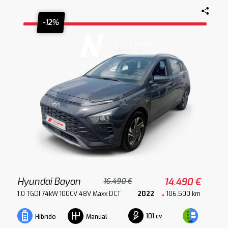
-12%
Hyundai Bayon
14.490 €
16.490 €
1.0 TGDI 74kW 100CV 48V Maxx DCT
2022
106.500 km
101 cv
Híbrido
Manual