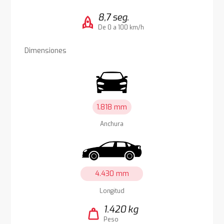
8,7 seg.
rocket
De 0 a 100 km/h
Dimensiones
1.818 mm
Anchura
4.430 mm
Longitud
1.420 kg
weight
Peso