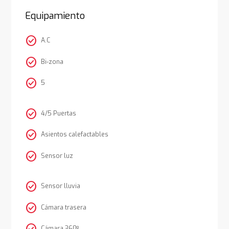
Equipamiento
check_circle
A.C
check_circle
Bi-zona
check_circle
5
check_circle
4/5 Puertas
check_circle
Asientos calefactables
check_circle
Sensor luz
check_circle
Sensor lluvia
check_circle
Cámara trasera
Cámara 360º