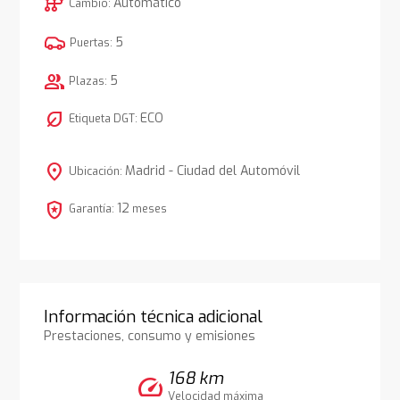
auto_transmission
Automático
Cambio:
5
Puertas:
group
5
Plazas:
nest_eco_leaf
ECO
Etiqueta DGT:
location_on
Madrid - Ciudad del Automóvil
Ubicación:
local_police
12
Garantía:
meses
Información técnica adicional
Prestaciones, consumo y emisiones
168 km
speed
Velocidad máxima