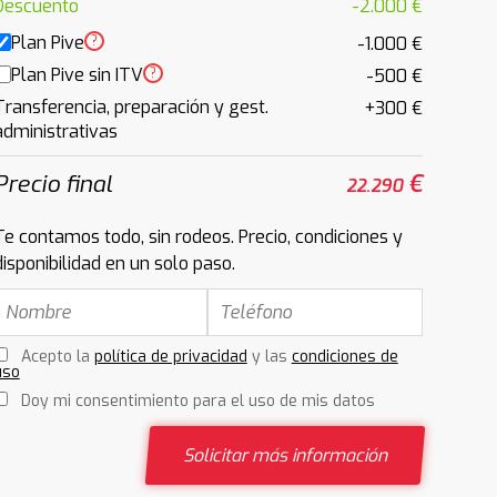
Descuento
-2.000 €
Plan Pive
?
-1.000 €
Plan Pive sin ITV
?
-500 €
Transferencia, preparación y gest.
+300 €
administrativas
Precio final
€
22.290
Te contamos todo, sin rodeos. Precio, condiciones y
disponibilidad en un solo paso.
Acepto la
política de privacidad
y las
condiciones de
uso
Doy mi consentimiento para el uso de mis datos
Solicitar más información