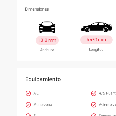
Dimensiones
4.430 mm
1.818 mm
Longitud
Anchura
Equipamiento
check_circle
check_circle
A.C
4/5 Puer
check_circle
check_circle
Mono-zona
Asientos 
5
Sensor lu