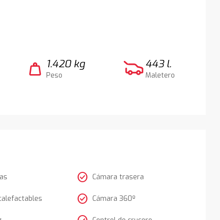
1.420 kg
443 l.
weight
Peso
Maletero
check_circle
tas
Cámara trasera
check_circle
calefactables
Cámara 360º
z
Control de crucero