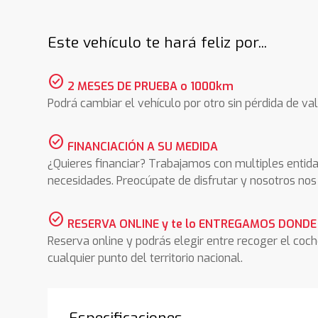
Este vehículo te hará feliz por...
check_circle
2 MESES DE PRUEBA o 1000km
Podrá cambiar el vehículo por otro sin pérdida de val
check_circle
FINANCIACIÓN A SU MEDIDA
¿Quieres financiar? Trabajamos con multiples entida
necesidades. Preocúpate de disfrutar y nosotros n
check_circle
RESERVA ONLINE y te lo ENTREGAMOS DONDE
Reserva online y podrás elegir entre recoger el coc
cualquier punto del territorio nacional.
Especificaciones