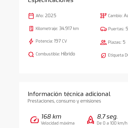
calendar_today
auto_transmission
2025
A
Año:
Cambio:
34.917
Kilometraje:
km
Puertas:
bolt
197
Potencia:
CV
group
5
Plazas:
comic_bubble
Híbrido
Combustible:
nest_eco_leaf
Etiqueta 
Información técnica adicional
Prestaciones, consumo y emisiones
168 km
8,7 seg.
speed
rocket
Velocidad máxima
De 0 a 100 km/h