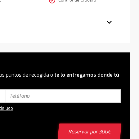
check_circle
os puntos de recogida o
te lo entregamos donde tú
 de uso
Reservar por 300€