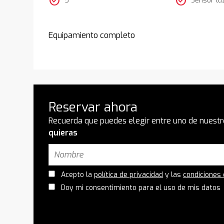
check_circle
check_circle
Equipamiento completo
Reservar ahora
Recuerda que puedes elegir entre uno de nuestr
quieras
Acepto la
política de privacidad
y las
condiciones
Doy mi consentimiento para el uso de mis datos