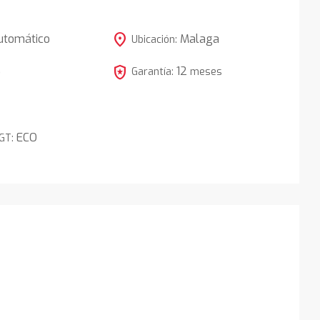
location_on
utomático
Malaga
Ubicación:
local_police
12
5
Garantía:
meses
ECO
DGT: