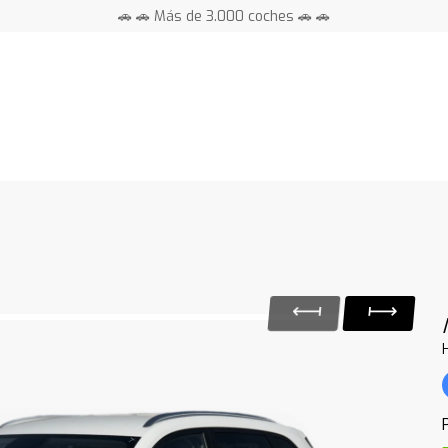
🚗 🚗 Más de 3.000 coches 🚗 🚗
📍 Centros en toda España ⭐