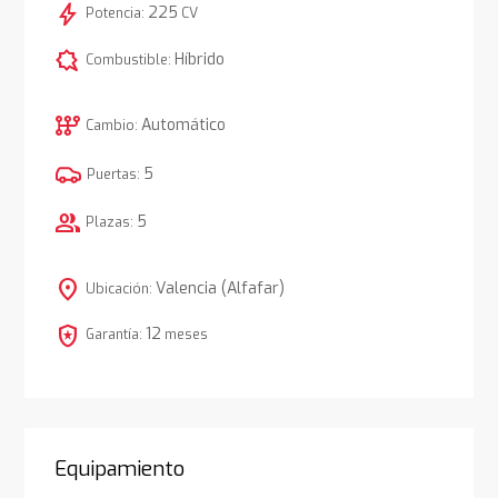
bolt
225
Potencia:
CV
comic_bubble
Híbrido
Combustible:
auto_transmission
Automático
Cambio:
5
Puertas:
group
5
Plazas:
location_on
Valencia (Alfafar)
Ubicación:
local_police
12
Garantía:
meses
Equipamiento