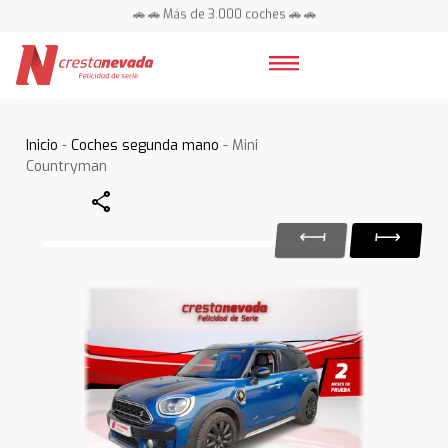
🚗 🚗 Más de 3.000 coches 🚗 🚗
📍 Centros en toda España ⭐
Inicio
-
Coches segunda mano
- Mini
Countryman
Share