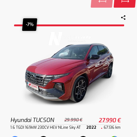
-7%
Hyundai TUCSON
27.990 €
29.990 €
1.6 TGDI 169kW 230CV HEV NLine Sky AT
2022
67.136 km