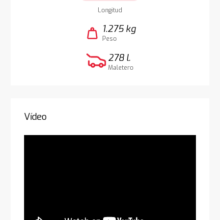
Longitud
1.275 kg
weight
Peso
278 l.
Maletero
Vídeo