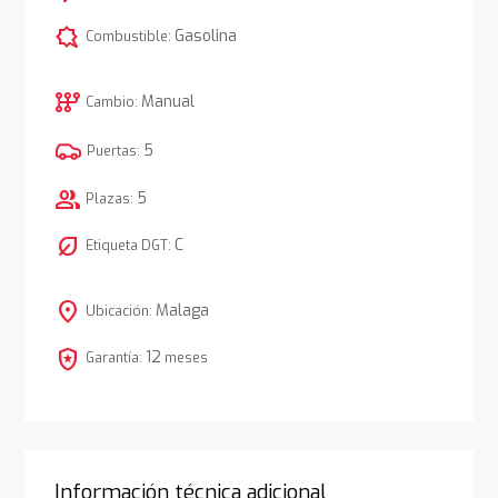
comic_bubble
Gasolina
Combustible:
auto_transmission
Manual
Cambio:
5
Puertas:
group
5
Plazas:
nest_eco_leaf
C
Etiqueta DGT:
location_on
Malaga
Ubicación:
local_police
12
Garantía:
meses
Información técnica adicional