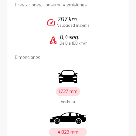
Prestaciones, consumo y emisiones
207 km
speed
Velocidad máxima
8,4 seg.
rocket
De 0 a 100 km/h
Dimensiones
1.727 mm
Anchura
4.023 mm