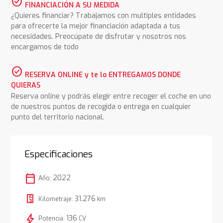
check_circle
FINANCIACIÓN A SU MEDIDA
¿Quieres financiar? Trabajamos con multiples entidades
para ofrecerte la mejor financiación adaptada a tus
necesidades. Preocúpate de disfrutar y nosotros nos
encargamos de todo
check_circle
RESERVA ONLINE y te lo ENTREGAMOS DONDE
QUIERAS
Reserva online y podrás elegir entre recoger el coche en uno
de nuestros puntos de recogida o entrega en cualquier
punto del territorio nacional.
Especificaciones
calendar_today
2022
Año:
31.276
Kilometraje:
km
bolt
136
Potencia:
CV