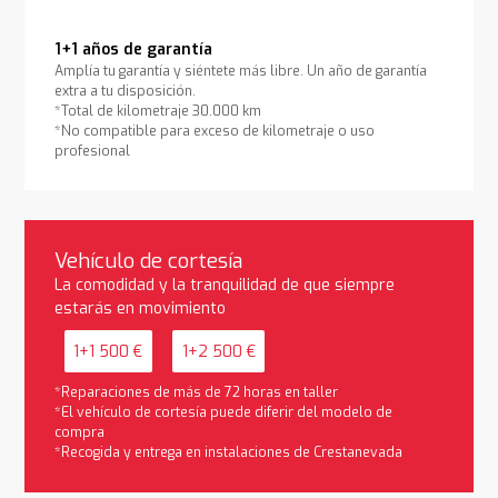
1+1 años de garantía
Amplía tu garantía y siéntete más libre. Un año de garantía
extra a tu disposición.
*Total de kilometraje 30.000 km
*No compatible para exceso de kilometraje o uso
profesional
Vehículo de cortesía
La comodidad y la tranquilidad de que siempre
estarás en movimiento
1+1 500 €
1+2 500 €
*Reparaciones de más de 72 horas en taller
*El vehículo de cortesía puede diferir del modelo de
compra
*Recogida y entrega en instalaciones de Crestanevada