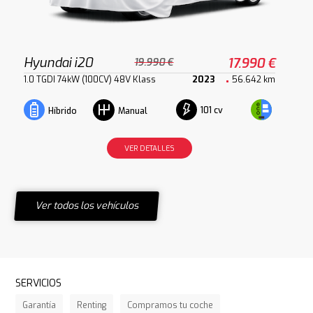
Hyundai i20
17.990 €
19.990 €
1.0 TGDI 74kW (100CV) 48V Klass
2023
56.642 km
101 cv
Híbrido
Manual
VER DETALLES
Ver todos los vehículos
SERVICIOS
Garantía
Renting
Compramos tu coche