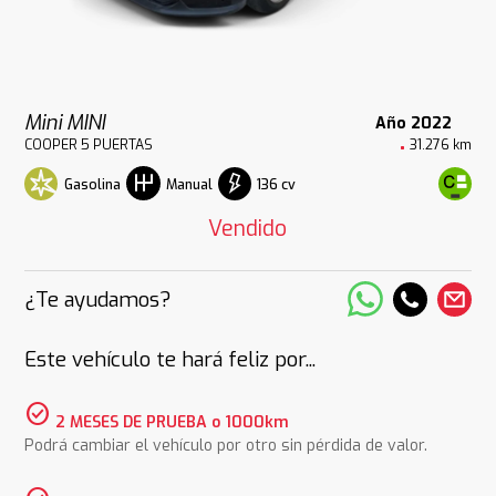
Mini MINI
Año 2022
COOPER 5 PUERTAS
31.276 km
Gasolina
136 cv
Manual
Vendido
¿Te ayudamos?
Este vehículo te hará feliz por...
check_circle
2 MESES DE PRUEBA o 1000km
Podrá cambiar el vehículo por otro sin pérdida de valor.