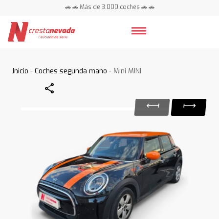
🚗 🚗 Más de 3.000 coches 🚗 🚗
📍 Centros en toda España ⭐
Inicio
-
Coches segunda mano
- Mini MINI
Share