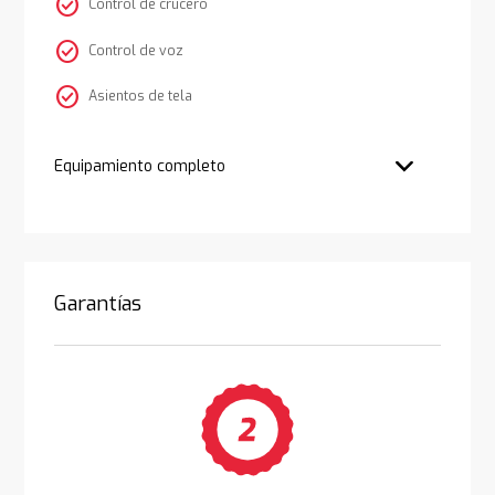
check_circle
Control de crucero
check_circle
Control de voz
check_circle
Asientos de tela
Equipamiento completo
Garantías