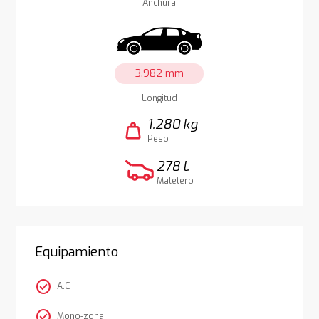
Anchura
3.982 mm
Longitud
1.280 kg
weight
Peso
278 l.
Maletero
Equipamiento
check_circle
A.C
check_circle
Mono-zona