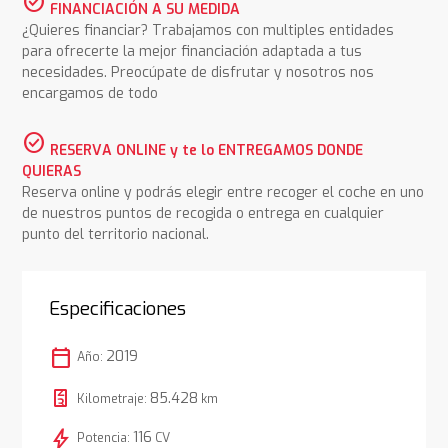
check_circle
FINANCIACIÓN A SU MEDIDA
¿Quieres financiar? Trabajamos con multiples entidades
para ofrecerte la mejor financiación adaptada a tus
necesidades. Preocúpate de disfrutar y nosotros nos
encargamos de todo
check_circle
RESERVA ONLINE y te lo ENTREGAMOS DONDE
QUIERAS
Reserva online y podrás elegir entre recoger el coche en uno
de nuestros puntos de recogida o entrega en cualquier
punto del territorio nacional.
Especificaciones
calendar_today
2019
Año:
85.428
Kilometraje:
km
bolt
116
Potencia:
CV