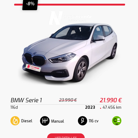
-8%
BMW Serie 1
21.990 €
23.990 €
116d
2023
47.456 km
Diesel
116 cv
Manual
VER DETALLES