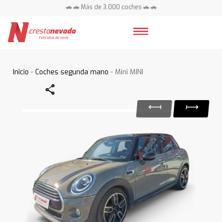
🚗 🚗 Más de 3.000 coches 🚗 🚗
📍 Centros en toda España ⭐
Inicio
-
Coches segunda mano
- Mini MINI
Share