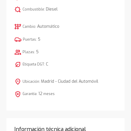
comic_bubble
Diesel
Combustible:
auto_transmission
Automático
Cambio:
5
Puertas:
group
5
Plazas:
nest_eco_leaf
C
Etiqueta DGT:
location_on
Madrid - Ciudad del Automóvil
Ubicación:
local_police
12
Garantía:
meses
Información técnica adicional