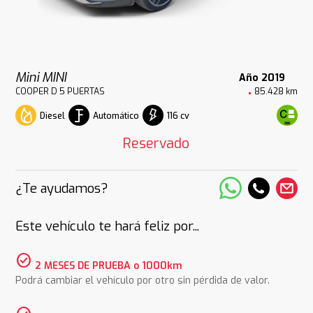
Mini MINI
Año 2019
COOPER D 5 PUERTAS
85.428 km
Diesel
Automático
116 cv
Reservado
¿Te ayudamos?
Este vehículo te hará feliz por...
check_circle
2 MESES DE PRUEBA o 1000km
Podrá cambiar el vehículo por otro sin pérdida de valor.