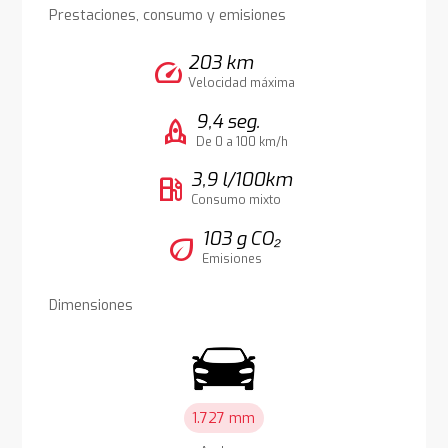
Prestaciones, consumo y emisiones
203 km
speed
Velocidad máxima
9,4 seg.
rocket
De 0 a 100 km/h
3,9 l/100km
local_gas_station
Consumo mixto
103 g CO₂
eco
Emisiones
Dimensiones
1.727 mm