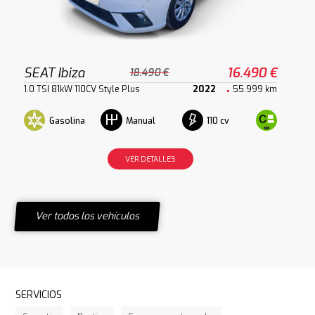
SEAT Ibiza
16.490 €
18.490 €
1.0 TSI 81kW 110CV Style Plus
2022
55.999 km
Gasolina
110 cv
Manual
VER DETALLES
Ver todos los vehículos
SERVICIOS