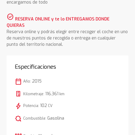
encargamos de todo
check_circle
RESERVA ONLINE y te lo ENTREGAMOS DONDE
QUIERAS
Reserva online y podrás elegir entre recoger el coche en uno
de nuestros puntos de recogida o entrega en cualquier
punto del territorio nacional.
Especificaciones
calendar_today
2015
Año:
116.361
Kilometraje:
km
bolt
102
Potencia:
CV
comic_bubble
Gasolina
Combustible: