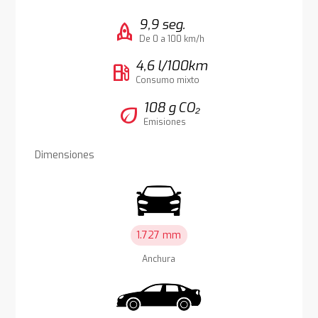
9,9 seg.
rocket
De 0 a 100 km/h
4,6 l/100km
local_gas_station
Consumo mixto
108 g CO₂
eco
Emisiones
Dimensiones
1.727 mm
Anchura