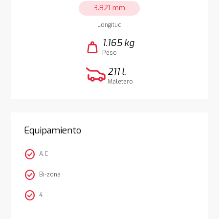
3.821 mm
Longitud
1.165 kg
weight
Peso
211 l.
Maletero
Equipamiento
check_circle
A.C
check_circle
Bi-zona
check_circle
4