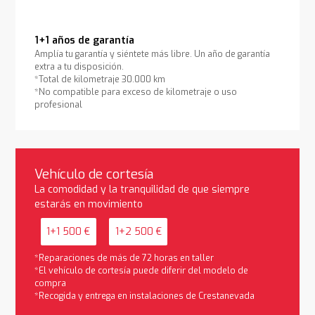
1+1 años de garantía
Amplía tu garantía y siéntete más libre. Un año de garantía
extra a tu disposición.
*Total de kilometraje 30.000 km
*No compatible para exceso de kilometraje o uso
profesional
Vehículo de cortesía
La comodidad y la tranquilidad de que siempre
estarás en movimiento
1+1 500 €
1+2 500 €
*Reparaciones de más de 72 horas en taller
*El vehículo de cortesía puede diferir del modelo de
compra
*Recogida y entrega en instalaciones de Crestanevada