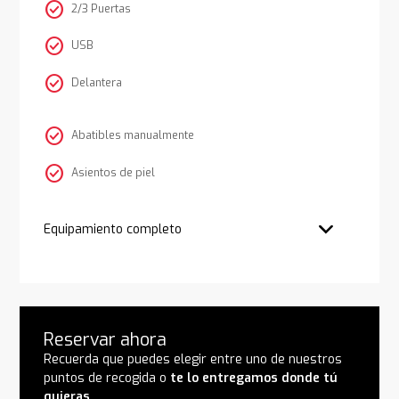
check_circle
2/3 Puertas
check_circle
USB
check_circle
Delantera
check_circle
Abatibles manualmente
check_circle
Asientos de piel
Equipamiento completo
Reservar ahora
Recuerda que puedes elegir entre uno de nuestros
puntos de recogida o
te lo entregamos donde tú
quieras