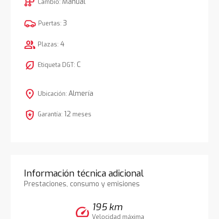
auto_transmission
Manual
Cambio:
3
Puertas:
group
4
Plazas:
nest_eco_leaf
C
Etiqueta DGT:
location_on
Almería
Ubicación:
local_police
12
Garantía:
meses
Información técnica adicional
Prestaciones, consumo y emisiones
195 km
speed
Velocidad máxima