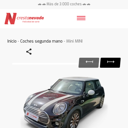
🚗 🚗 Más de 3.000 coches 🚗 🚗
📍 Centros en toda España ⭐
Inicio
-
Coches segunda mano
- Mini MINI
Share