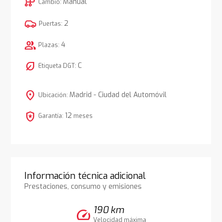
auto_transmission
Manual
Cambio:
2
Puertas:
group
4
Plazas:
nest_eco_leaf
C
Etiqueta DGT:
location_on
Madrid - Ciudad del Automóvil
Ubicación:
local_police
12
Garantía:
meses
Información técnica adicional
Prestaciones, consumo y emisiones
190 km
speed
Velocidad máxima