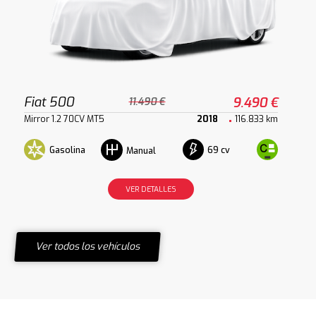
Fiat 500
9.490 €
11.490 €
Mirror 1.2 70CV MT5
2018
116.833 km
Gasolina
69 cv
Manual
VER DETALLES
Ver todos los vehículos