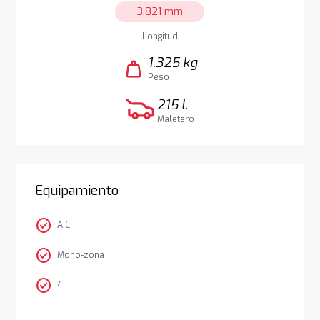
3.821 mm
Longitud
1.325 kg
weight
Peso
215 l.
Maletero
Equipamiento
check_circle
A.C
check_circle
Mono-zona
check_circle
4