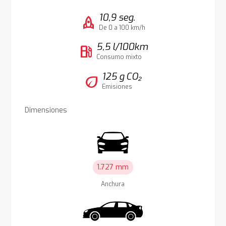
10,9 seg.
rocket
De 0 a 100 km/h
5,5 l/100km
local_gas_station
Consumo mixto
125 g CO₂
eco
Emisiones
Dimensiones
1.727 mm
Anchura