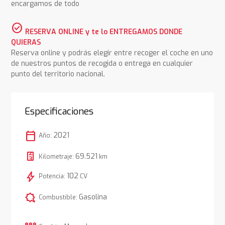
encargamos de todo
check_circle
RESERVA ONLINE y te lo ENTREGAMOS DONDE
QUIERAS
Reserva online y podrás elegir entre recoger el coche en uno
de nuestros puntos de recogida o entrega en cualquier
punto del territorio nacional.
Especificaciones
calendar_today
2021
Año:
69.521
Kilometraje:
km
bolt
102
Potencia:
CV
comic_bubble
Gasolina
Combustible: