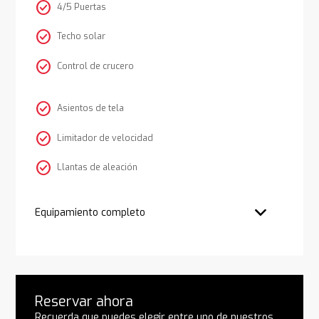
check_circle
4/5 Puertas
check_circle
Techo solar
check_circle
Control de crucero
check_circle
Asientos de tela
check_circle
Limitador de velocidad
check_circle
Llantas de aleación
Equipamiento completo
Reservar ahora
Recuerda que puedes elegir entre uno de nuestros