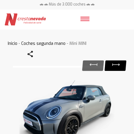
🚗 🚗 Más de 3.000 coches 🚗 🚗
📍 Centros en toda España ⭐
Inicio
-
Coches segunda mano
- Mini MINI
Share