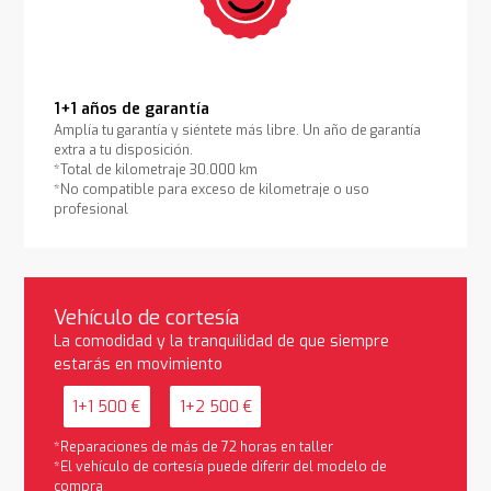
1+1 años de garantía
Amplía tu garantía y siéntete más libre. Un año de garantía
extra a tu disposición.
*Total de kilometraje 30.000 km
*No compatible para exceso de kilometraje o uso
profesional
Vehículo de cortesía
La comodidad y la tranquilidad de que siempre
estarás en movimiento
1+1 500 €
1+2 500 €
*Reparaciones de más de 72 horas en taller
*El vehículo de cortesía puede diferir del modelo de
compra