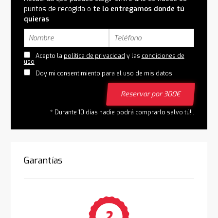
puntos de recogida o
te lo entregamos donde tú
quieras
Acepto la
política de privacidad
y las
condiciones de
uso
Doy mi consentimiento para el uso de mis datos
Reservar por 300€
* Durante 10 días nadie podrá comprarlo salvo tú!!.
Garantías