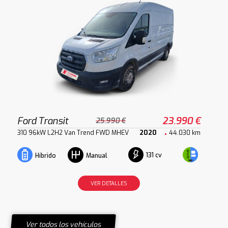
Ford Transit
23.990 €
25.990 €
310 96kW L2H2 Van Trend FWD MHEV
2020
44.030 km
131 cv
Híbrido
Manual
VER DETALLES
Ver todos los vehículos