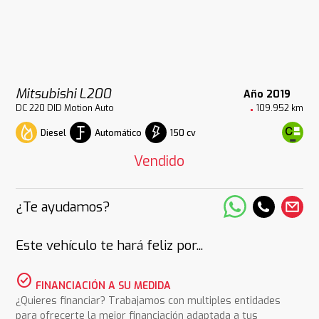
Mitsubishi L200
Año 2019
DC 220 DID Motion Auto
109.952 km
Diesel
Automático
150 cv
Vendido
¿Te ayudamos?
Este vehículo te hará feliz por...
check_circle
FINANCIACIÓN A SU MEDIDA
¿Quieres financiar? Trabajamos con multiples entidades
para ofrecerte la mejor financiación adaptada a tus