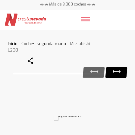
🚗 🚗 Más de 3.000 coches 🚗 🚗
📍 Centros en toda España ⭐
Inicio
-
Coches segunda mano
- Mitsubishi
L200
Share