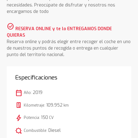
necesidades. Preocúpate de disfrutar y nosotros nos
encargamos de todo
check_circle
RESERVA ONLINE y te lo ENTREGAMOS DONDE
QUIERAS
Reserva online y podrás elegir entre recoger el coche en uno
de nuestros puntos de recogida o entrega en cualquier
punto del territorio nacional.
Especificaciones
calendar_today
2019
Año:
109.952
Kilometraje:
km
bolt
150
Potencia:
CV
comic_bubble
Diesel
Combustible: