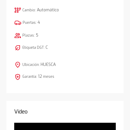
auto_transmission
Automático
Cambio:
4
Puertas:
group
5
Plazas:
nest_eco_leaf
C
Etiqueta DGT:
location_on
HUESCA
Ubicación:
local_police
12
Garantía:
meses
Vídeo