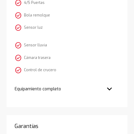
check_circle
4/5 Puertas
check_circle
Bola remolque
check_circle
Sensor luz
check_circle
Sensor lluvia
check_circle
Cámara trasera
check_circle
Control de crucero
Equipamiento completo
Garantías