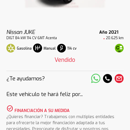
Nissan JUKE
Año 2021
DIGT 84 kW 114 CV 6MT Acenta
20.625 km
Gasolina
114 cv
Manual
Vendido
¿Te ayudamos?
Este vehículo te hará feliz por...
check_circle
FINANCIACIÓN A SU MEDIDA
¿Quieres financiar? Trabajamos con multiples entidades
para ofrecerte la mejor financiación adaptada a tus
necesidades. Preocúpate de disfrutar y nosotros nos