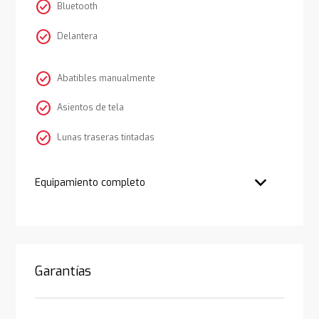
check_circle
Bluetooth
check_circle
Delantera
check_circle
Abatibles manualmente
check_circle
Asientos de tela
check_circle
Lunas traseras tintadas
Equipamiento completo
Garantías