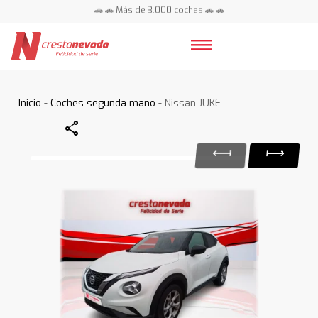
🚗 🚗 Más de 3.000 coches 🚗 🚗
📍 Centros en toda España ⭐
Inicio
-
Coches segunda mano
- Nissan JUKE
Share