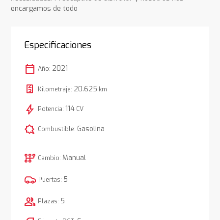
encargamos de todo
Especificaciones
calendar_today
2021
Año:
20.625
Kilometraje:
km
bolt
114
Potencia:
CV
comic_bubble
Gasolina
Combustible:
auto_transmission
Manual
Cambio:
5
Puertas:
group
5
Plazas: