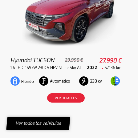
Hyundai TUCSON
27.990 €
29.990 €
1.6 TGDI 169kW 230CV HEV NLine Sky AT
2022
67.136 km
Automático
230 cv
Híbrido
VER DETALLES
Ver todos los vehículos