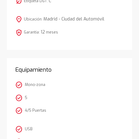
nest_eco_leaf
C
Etiqueta DGT:
location_on
Madrid - Ciudad del Automóvil
Ubicación:
local_police
12
Garantía:
meses
Equipamiento
check_circle
Mono-zona
check_circle
5
check_circle
4/5 Puertas
check_circle
USB