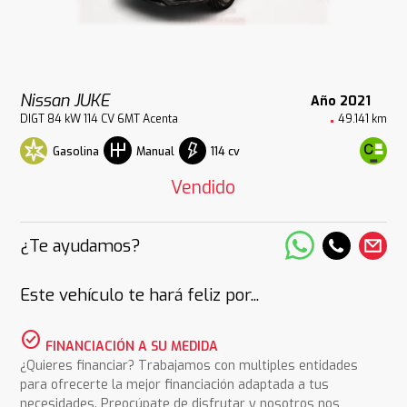
Nissan JUKE
Año 2021
DIGT 84 kW 114 CV 6MT Acenta
49.141 km
Gasolina
114 cv
Manual
Vendido
¿Te ayudamos?
Este vehículo te hará feliz por...
check_circle
FINANCIACIÓN A SU MEDIDA
¿Quieres financiar? Trabajamos con multiples entidades
para ofrecerte la mejor financiación adaptada a tus
necesidades. Preocúpate de disfrutar y nosotros nos