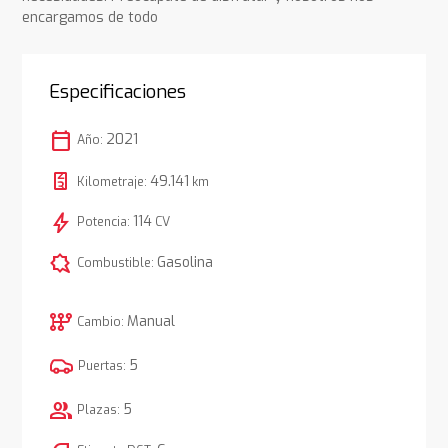
encargamos de todo
Especificaciones
calendar_today
2021
Año:
49.141
Kilometraje:
km
bolt
114
Potencia:
CV
comic_bubble
Gasolina
Combustible:
auto_transmission
Manual
Cambio:
5
Puertas:
group
5
Plazas: