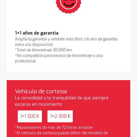
1+1 años de garantía
Amplía tu garantía y siéntete más libre. Un año de garantía
extra a tu disposición.
*Total de kilometraje 30.000 km
*No compatible para exceso de kilometraje o uso
profesional
Vehículo de cortesía
La comodidad y la tranquilidad de que siempre
estarás en movimiento
1+1 500 €
1+2 500 €
*Reparaciones de más de 72 horas en taller
*El vehículo de cortesía puede diferir del modelo de