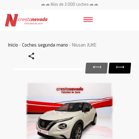
🚗 🚗 Más de 3.000 coches 🚗 🚗
📍 Centros en toda España ⭐
Inicio
-
Coches segunda mano
- Nissan JUKE
Share