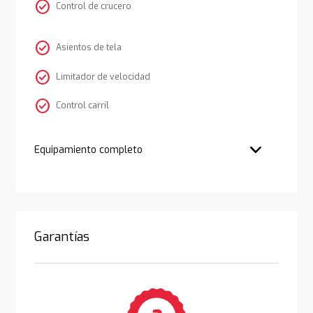
check_circle
Control de crucero
check_circle
Asientos de tela
check_circle
Limitador de velocidad
check_circle
Control carril
Equipamiento completo
Garantías