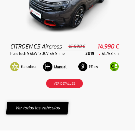
CITROEN C5 Aircross
14.990 €
16.990 €
PureTech 96kW 130CV SS Shine
2019
61.763 km
Gasolina
131 cv
Manual
VER DETALLES
Ver todos los vehículos