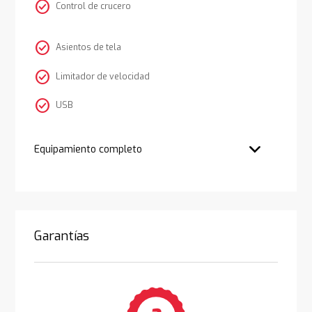
check_circle
Control de crucero
check_circle
Asientos de tela
check_circle
Limitador de velocidad
check_circle
USB
Equipamiento completo
Garantías