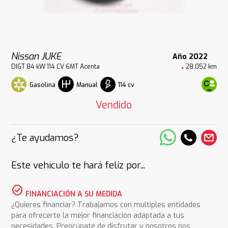
Nissan JUKE
Año 2022
DIGT 84 kW 114 CV 6MT Acenta
28.052 km
Gasolina
114 cv
Manual
Vendido
¿Te ayudamos?
Este vehículo te hará feliz por...
check_circle
FINANCIACIÓN A SU MEDIDA
¿Quieres financiar? Trabajamos con multiples entidades
para ofrecerte la mejor financiación adaptada a tus
necesidades. Preocúpate de disfrutar y nosotros nos