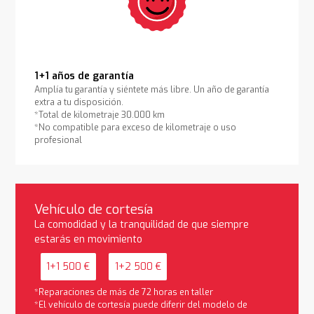
1+1 años de garantía
Amplía tu garantía y siéntete más libre. Un año de garantía
extra a tu disposición.
*Total de kilometraje 30.000 km
*No compatible para exceso de kilometraje o uso
profesional
Vehículo de cortesía
La comodidad y la tranquilidad de que siempre
estarás en movimiento
1+1 500 €
1+2 500 €
*Reparaciones de más de 72 horas en taller
*El vehículo de cortesía puede diferir del modelo de