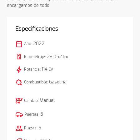
encargamos de todo
Especificaciones
calendar_today
2022
Año:
28.052
Kilometraje:
km
bolt
114
Potencia:
CV
comic_bubble
Gasolina
Combustible:
auto_transmission
Manual
Cambio:
5
Puertas:
group
5
Plazas: