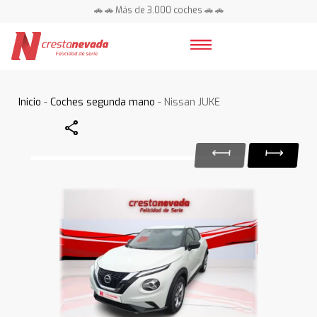
🚗 🚗 Más de 3.000 coches 🚗 🚗
📍 Centros en toda España ⭐
Inicio
-
Coches segunda mano
- Nissan JUKE
Share