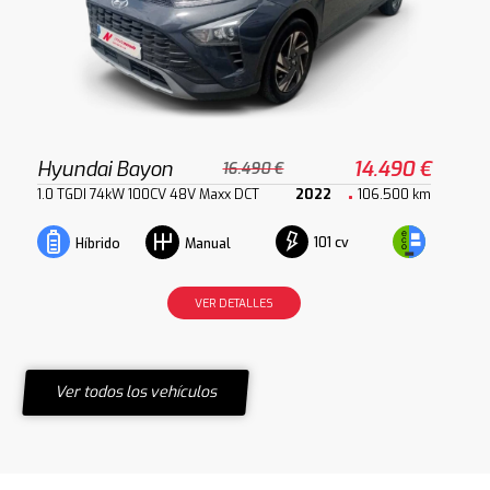
Hyundai Bayon
14.490 €
16.490 €
1.0 TGDI 74kW 100CV 48V Maxx DCT
2022
106.500 km
101 cv
Híbrido
Manual
VER DETALLES
Ver todos los vehículos