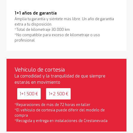
1+1 años de garantía
Amplía tu garantía y siéntete más libre. Un año de garantía
extra a tu disposición.
*Total de kilometraje 30.000 km
*No compatible para exceso de kilometraje o uso
profesional
Vehículo de cortesía
La comodidad y la tranquilidad de que siempre
estarás en movimiento
1+1 500 €
1+2 500 €
*Reparaciones de más de 72 horas en taller
*El vehículo de cortesía puede diferir del modelo de
compra
*Recogida y entrega en instalaciones de Crestanevada