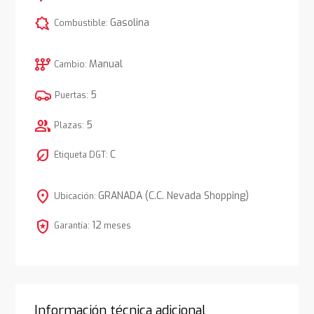
comic_bubble
Gasolina
Combustible:
auto_transmission
Manual
Cambio:
5
Puertas:
group
5
Plazas:
nest_eco_leaf
C
Etiqueta DGT:
location_on
GRANADA (C.C. Nevada Shopping)
Ubicación:
local_police
12
Garantía:
meses
Información técnica adicional