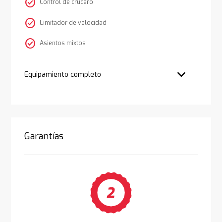
check_circle
Control de crucero
check_circle
Limitador de velocidad
check_circle
Asientos mixtos
Equipamiento completo
Garantías