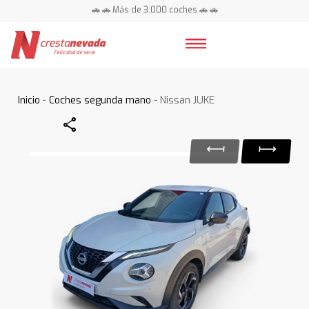
🚗 🚗 Más de 3.000 coches 🚗 🚗
📍 Centros en toda España ⭐
Inicio
-
Coches segunda mano
- Nissan JUKE
Share