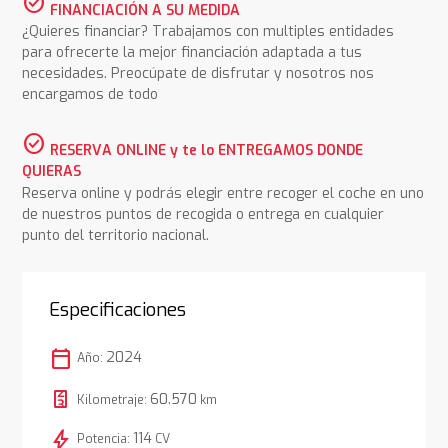
check_circle
FINANCIACIÓN A SU MEDIDA
¿Quieres financiar? Trabajamos con multiples entidades
para ofrecerte la mejor financiación adaptada a tus
necesidades. Preocúpate de disfrutar y nosotros nos
encargamos de todo
check_circle
RESERVA ONLINE y te lo ENTREGAMOS DONDE
QUIERAS
Reserva online y podrás elegir entre recoger el coche en uno
de nuestros puntos de recogida o entrega en cualquier
punto del territorio nacional.
Especificaciones
calendar_today
2024
Año:
60.570
Kilometraje:
km
bolt
114
Potencia:
CV