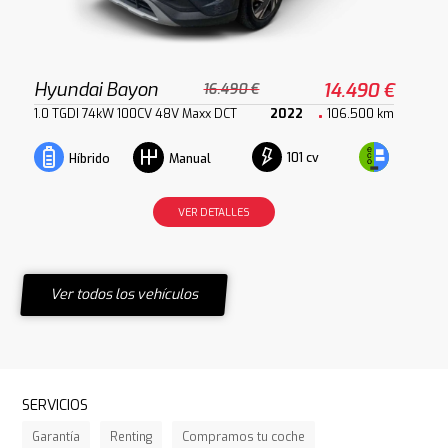
Hyundai Bayon
14.490 €
16.490 €
1.0 TGDI 74kW 100CV 48V Maxx DCT
2022
106.500 km
101 cv
Híbrido
Manual
VER DETALLES
Ver todos los vehículos
SERVICIOS
Garantía
Renting
Compramos tu coche