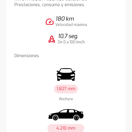
Prestaciones, consumo y emisiones
180 km
speed
Velocidad máxima
10,7 seg.
rocket
De 0 a 100 km/h
Dimensiones
1.827 mm
Anchura
4.210 mm