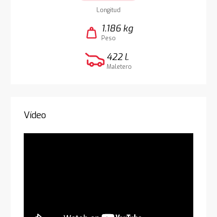
Longitud
1.186 kg
weight
Peso
422 l.
Maletero
Vídeo